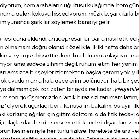
sediyorum, hem arabaların uğultusu kulağımda, hem güne
numa gelen kokuyu hissediyorum. müzikle, şarkılarla bu
rim yunanca şarkılar söylemek bana iyi gelir.
tanesi daha eklendi. antidepresanlar bana nasıl etki edi
in olmamam doğru olanıdır. özellikle ilk iki hafta daha ö
kin ve yorgun hissettim kendimi. bilmem anlaşılıyor m
iniyor. ama sadece zihnim değil, ruhum, etim, her yanım 
anlamsızca bir şeyler izlemekten başka çarem yok. yıll
k uyudum ama hala gecelerim bölünüyor. hala bir şey
a dalmam çok zor. zaten bir ayda ne kadar 
iyileşebil
rım son görüşmemizden 'artık biraz sizi tanımam lazım, 
ız' diyerek uğurladı beni. konuşalım bakalım. bu ayın il
 korkunç ağrılar için gittim doktora. o da fizik tedavi
, o ilaçlardan biri de sersem etti. kendimi dışardan izle
un kesin emriyle her türlü fiziksel harekete de ara ver