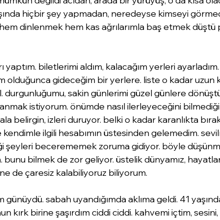
mkün değildi acıdan, arada bir yürüyüş, o da kısa olaca
ışında hiçbir şey yapmadan, neredeyse kimseyi görme
m. hem dinlenmek hem kas ağrılarımla baş etmek düştü 
 yaptım. biletlerimi aldım, kalacağım yerleri ayarladım
m olduğunca gideceğim bir yerlere. liste o kadar uzun k
 durgunluğumu, sakin günlerimi güzel günlere dönüştü
anmak istiyorum. önümde nasıl ilerleyeceğini bilmediği
la belirgin, izleri duruyor. belki o kadar karanlıkta bı
 kendimle ilgili hesabımın üstesinden gelemedim. sev
iği şeyleri becerememek zoruma gidiyor. böyle düşü
m. bunu bilmek de zor geliyor. üstelik dünyamız, hayatlar
. ne de çaresiz kalabiliyoruz biliyorum.
 günüydü. sabah uyandığımda aklıma geldi. 41 yaşında 
kırk birine şaşırdım ciddi ciddi. kahvemi içtim, sesini, 