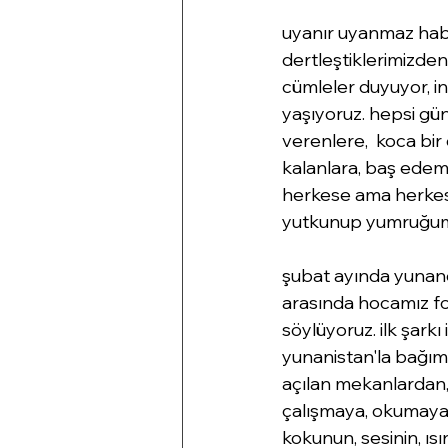
uyanır uyanmaz habe
dertleştiklerimizden,
cümleler duyuyor, in
yaşıyoruz. hepsi gün
verenlere,  koca bi
kalanlara, baş edem
herkese ama herkese
yutkunup yumruğumuz
şubat ayında yunanca
arasında hocamız fotin
söylüyoruz. ilk şarkı
yunanistan'la bağım
açılan mekanlardan,
çalışmaya, okumaya
kokunun, sesinin, ıs