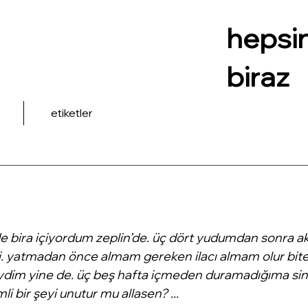
hepsi
biraz
etiketler
inde bira içiyordum zeplin’de. üç dört yudumdan sonra ak
 yatmadan önce almam gereken ilacı almam olur biter
ydim yine de. üç beş hafta içmeden duramadığıma sin
i bir şeyi unutur mu allasen? ...