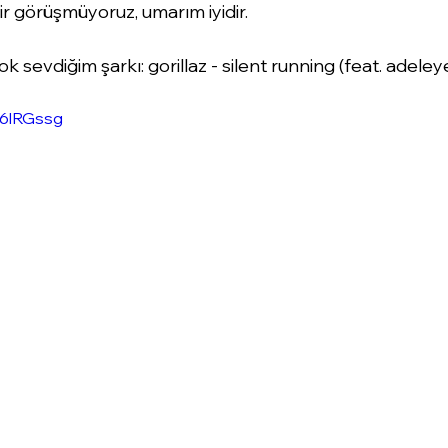
ir görüşmüyoruz, umarım iyidir.
ok sevdiğim şarkı: gorillaz - silent running (feat. adel
r6lRGssg