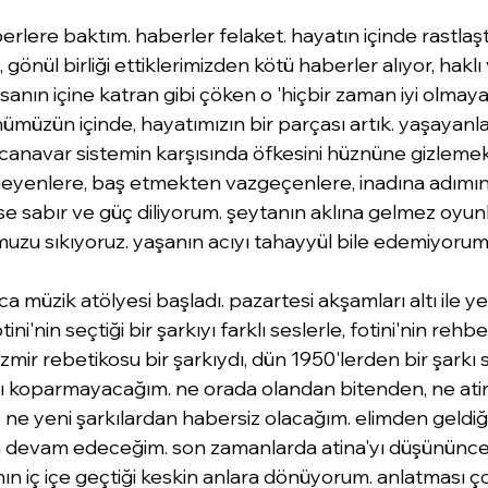
rlere baktım. haberler felaket. 
hayatın içinde rastlaşt
 gönül birliği ettiklerimizden 
kötü haberler alıyor, haklı 
sanın içine katran gibi çöken o 'hiçbir zaman iyi olmayac
ümüzün içinde, hayatımızın bir parçası artık. yaşayanla
r canavar sistemin karşısında öfkesini hüznüne gizleme
eyenlere, baş etmekten vazgeçenlere, inadına adımını
 sabır ve güç diliyorum. şeytanın aklına gelmez oyunl
u sıkıyoruz. yaşanın acıyı tahayyül bile edemiyorum.
 müzik atölyesi başladı. pazartesi akşamları altı ile y
i'nin seçtiği bir şarkıyı farklı seslerle, fotini'nin rehbe
 izmir rebetikosu bir şarkıydı, dün 1950'lerden bir şarkı s
ı koparmayacağım. ne orada olandan bitenden, ne atin
 ne yeni şarkılardan habersiz olacağım. elimden geldi
 devam edeceğim. son zamanlarda atina'yı düşününce 
ının iç içe geçtiği keskin anlara dönüyorum. anlatması ç