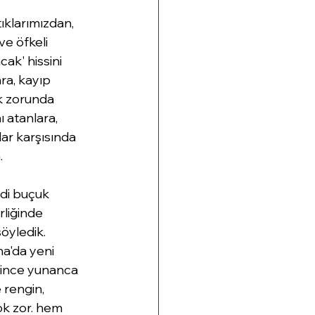
ıklarımızdan, 
ve öfkeli 
ak' hissini 
ra, kayıp 
k zorunda 
 atanlara, 
ar karşısında 
 
edi buçuk 
rliğinde 
öyledik. 
a'da yeni 
ğince yunanca 
rengin, 
ok zor. hem 