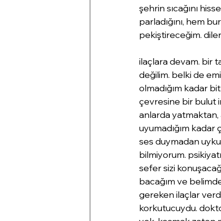
şehrin sıcağını his
parladığını, hem bur
pekiştireceğim. dile
ilaçlara devam. bir 
değilim. belki de em
olmadığım kadar bit
çevresine bir bulut 
anlarda yatmaktan, 
uyumadığım kadar ço
ses duymadan uykuy
bilmiyorum. psikiyat
sefer sizi konuşacağ
bacağım ve belimdeki
gereken ilaçlar verdi
korkutucuydu. doktor