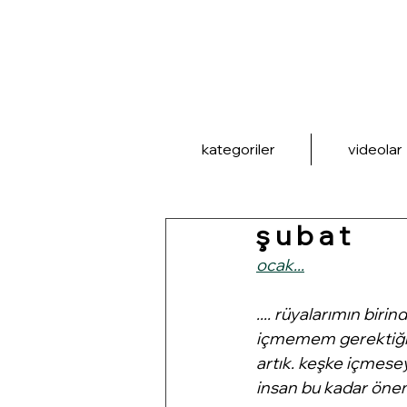
kategoriler
videolar
ş u b a t
ocak...
.... rüyalarımın bir
içmemem gerektiği.
artık. keşke içmese
insan bu kadar öneml