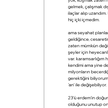
yok, koşmak zaten mü
gelmek, çalışmak d
ilaçlar alıp uzandı
hiç içki içmedim.
ama seyahat planları
geldiğince, cesareti
zaten mümkün değil.
şeyler için heyecanl
var. karamsarlığım ha
kendimi ama yine de
milyonların becerd
gerektiğini biliyoru
'an' ile değişebiliyor
23'ü erdem'in doğum
olduğunu unutup onun 