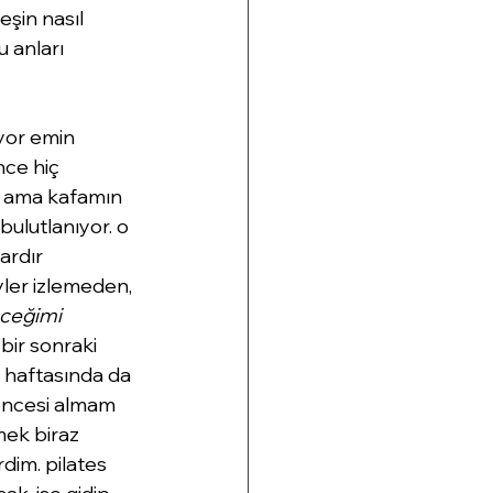
şin nasıl 
 anları 
yor emin 
nce hiç 
u ama kafamın 
bulutlanıyor. o 
ardır 
ler izlemeden, 
eceğimi 
bir sonraki 
k haftasında da 
 öncesi almam 
mek biraz 
dim. pilates 