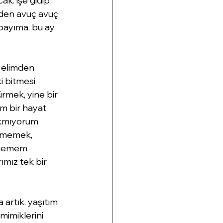
k. işe gidip 
den avuç avuç 
payıma. bu ay 
. elimden 
i bitmesi 
rmek, yine bir 
m bir hayat 
rakmıyorum 
ilmemek, 
nmemem 
ımız tek bir 
artık. yaşıtım 
mimiklerini 