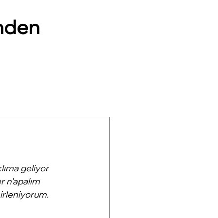
nden
lıma geliyor 
 n'apalım 
irleniyorum. 