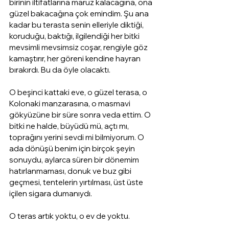
birinin iltifatlarına maruz kalacağına, ona 
güzel bakacağına çok emindim. Şu ana 
kadar bu terasta senin elleriyle diktiği, 
koruduğu, baktığı, ilgilendiği her bitki 
mevsimli mevsimsiz coşar, rengiyle göz 
kamaştırır, her göreni kendine hayran 
bırakırdı. Bu da öyle olacaktı. 
O beşinci kattaki eve, o güzel terasa, o 
Kolonaki manzarasına, o masmavi 
gökyüzüne bir süre sonra veda ettim. O 
bitki ne halde, büyüdü mü, açtı mı, 
toprağını yerini sevdi mi bilmiyorum. O 
ada dönüşü benim için birçok şeyin 
sonuydu, aylarca süren bir dönemim 
hatırlanmaması, donuk ve buz gibi 
geçmesi, tentelerin yırtılması, üst üste 
içilen sigara dumanıydı. 
O teras artık yoktu, o ev de yoktu.