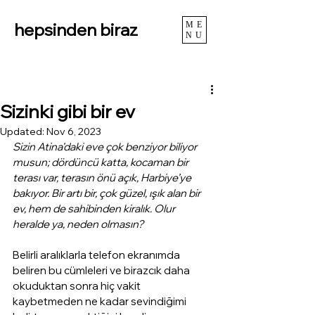
hepsinden biraz
ME
NU
Sizinki gibi bir ev
Updated:
Nov 6, 2023
Sizin Atina'daki eve çok benziyor biliyor 
musun; dördüncü katta, kocaman bir 
terası var, terasın önü açık, Harbiye’ye 
bakıyor. Bir artı bir, çok güzel, ışık alan bir 
ev, hem de sahibinden kiralık. Olur 
heralde ya, neden olmasın? 
Belirli aralıklarla telefon ekranımda 
beliren bu cümleleri ve birazcık daha 
okuduktan sonra hiç vakit 
kaybetmeden ne kadar sevindiğimi 