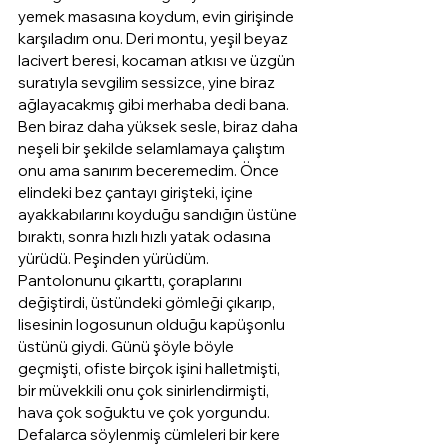
yemek masasına koydum, evin girişinde 
karşıladım onu. Deri montu, yeşil beyaz 
lacivert beresi, kocaman atkısı ve üzgün 
suratıyla sevgilim sessizce, yine biraz 
ağlayacakmış gibi merhaba dedi bana. 
Ben biraz daha yüksek sesle, biraz daha 
neşeli bir şekilde selamlamaya çalıştım 
onu ama sanırım beceremedim. Önce 
elindeki bez çantayı girişteki, içine 
ayakkabılarını koyduğu sandığın üstüne 
bıraktı, sonra hızlı hızlı yatak odasına 
yürüdü. Peşinden yürüdüm. 
Pantolonunu çıkarttı, çoraplarını 
değiştirdi, üstündeki gömleği çıkarıp, 
lisesinin logosunun olduğu kapüşonlu 
üstünü giydi. Günü şöyle böyle 
geçmişti, ofiste birçok işini halletmişti, 
bir müvekkili onu çok sinirlendirmişti, 
hava çok soğuktu ve çok yorgundu. 
Defalarca söylenmiş cümleleri bir kere 