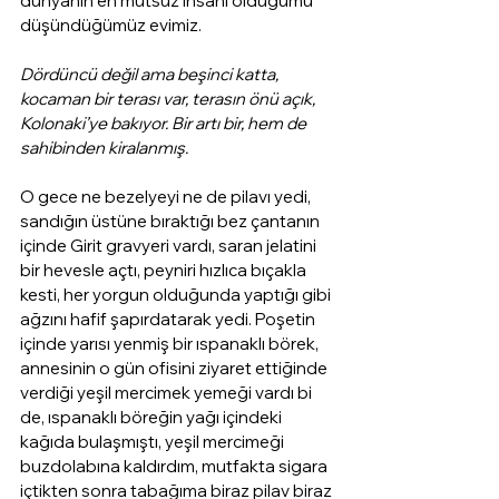
dünyanın en mutsuz insanı olduğumu 
düşündüğümüz evimiz.
Dördüncü değil ama beşinci katta, 
kocaman bir terası var, terasın önü açık, 
Kolonaki’ye bakıyor. Bir artı bir, hem de 
sahibinden kiralanmış.
O gece ne bezelyeyi ne de pilavı yedi, 
sandığın üstüne bıraktığı bez çantanın 
içinde Girit gravyeri vardı, saran jelatini 
bir hevesle açtı, peyniri hızlıca bıçakla 
kesti, her yorgun olduğunda yaptığı gibi 
ağzını hafif şapırdatarak yedi. Poşetin 
içinde yarısı yenmiş bir ıspanaklı börek, 
annesinin o gün ofisini ziyaret ettiğinde 
verdiği yeşil mercimek yemeği vardı bi 
de, ıspanaklı böreğin yağı içindeki 
kağıda bulaşmıştı, yeşil mercimeği 
buzdolabına kaldırdım, mutfakta sigara 
içtikten sonra tabağıma biraz pilav biraz 