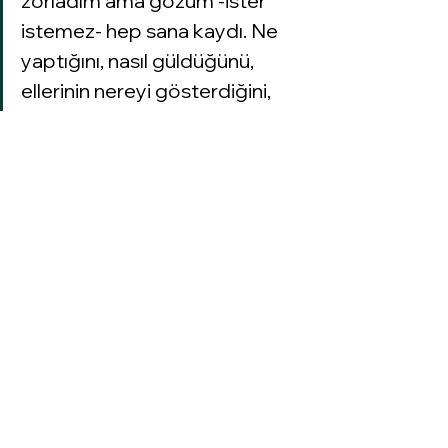
zorladım ama gözüm -ister 
istemez- hep sana kaydı. Ne 
yaptığını, nasıl güldüğünü, 
ellerinin nereyi gösterdiğini, 
oturuşunu, yürüyüşünü, saçının 
nasıl da güzel dalgalandığını 
hep görmek istedim aslında. 
Sonra kendime bakmamam 
gerektiğini hatırlattım, bunun 
doğru olmadığını da. Yanlış 
olduğunu da. Doğru olmayan 
bazı şeylerin -çoğu zaman- ne 
yazık ki yanlış olduğunu da. Hiç 
beklemediğim kadar bir sıcak 
günde, alnımdan ve 