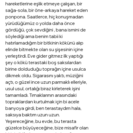
hareketlerine eşlik etmeye çalışan, bir 
sağa-sola, bir öne-arkaya hareket eden 
ponpona. Saatlerce, hiç konuşmadan 
yürüdüğümüz o yolda daha önce 
gördüğü, çok sevdiğini , bana ismini de 
söylediği ama benim tabii ki 
hatırlamadığım bir bitkinin kökünü alıp 
elinde bitmekte olan su şişesinin içine 
yerleştirdi. Eve gider gitmez ilk yaptığı 
şey o kökü terastaki boş saksılardan 
birine dolduduğu toprağın içine usulca 
dikmek oldu. Sigarasını yaktı, müziğini 
açtı, o güzel ince uzun parmaklı elleriyle, 
usul usul, ortalığı biraz kirleterek işini 
tamamladı. Tırnaklarının arasındaki 
topraklardan kurtulmak için bi acele 
banyoya girdi, ben terastaydım hala, 
saksıya baktım uzun uzun. 
Yeşereceğine, bu evde, bu terasta 
güzelce büyüyeceğine, bize misafir olan 