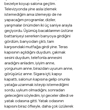
bezelye koyup salona geçtim. 
Televizyonda yine asla izlemek 
istemediğim ama izlemeyip de ne 
yapacağım programlar, diziler, 
yarışmalar önümden iki üç saniye arayla 
geçiyordu. Üşümüş bacaklarımın üstüne 
battaniyeyi sererken banyoya girdiğini 
gördüm, banyodan çıktı, tam 
karşısındaki mutfağa girdi yine. Teras 
kapısının açıldığını duydum, çakmak 
sesini duydum, telefonla annesini 
aradığını anladım, iyiyim anne, 
yorgunum anne, birazdan uyurum anne, 
görüşürüz anne. Sigara içti, kapıyı 
kapattı, salonun kapısına gelip onunla 
yatağa uzanmak isteyip istemediğimi 
sordu, uykum olmadığını, sonradan 
geleceğimi söyledim, iyi geceler diledi ve 
yatak odasına gitti. Yatak odasının 
kapısını biraz öfkeyle, daha çok üzülerek 