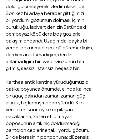
dolu, gülümseyerek izledim ikisini de. 
Son kez bi adaya beraber gittiğimizi 
biliyordum; gözümün dolması, içimin 
burukluğu, lacivert denizin üstündeki 
bembeyaz köpüklere boş gözlerle 
bakışım ondandı. Uzağımda, başka bi 
yerde, dokunmadığım, güldüremediğim, 
derdimi anlatamadığım, derdini 
anlamadığım biri vardı. Gözünün feri 
gitmiş, sessiz, iştahsız, neşesiz biri.
Karthea antik kentine yürüdüğümüz o 
patika boyunca önümde, elinde kalınca 
bir ağaç dalından zaman zaman güç 
alarak, hiç konuşmadan yürüdü. Kilo 
verdikten sonra iyice cırpılaşan 
bacaklarına, zaten eti olmayan 
poposunun artık hiç doldurmadığı 
pantolon ceplerine takılıyordu gözüm. 
Bir de beresinin ponponuna; düzensiz 