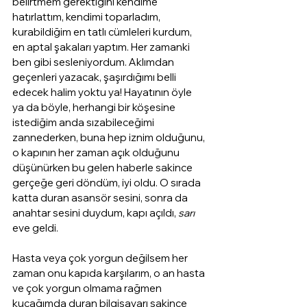
belirtmem gerektiğini kendime 
hatırlattım, kendimi toparladım, 
kurabildiğim en tatlı cümleleri kurdum, 
en aptal şakaları yaptım. Her zamanki 
ben gibi sesleniyordum. Aklımdan 
geçenleri yazacak, şaşırdığımı belli 
edecek halim yoktu ya! Hayatının öyle 
ya da böyle, herhangi bir köşesine 
istediğim anda sızabileceğimi 
zannederken, buna hep iznim olduğunu, 
o kapının her zaman açık olduğunu 
düşünürken bu gelen haberle sakince 
gerçeğe geri döndüm, iyi oldu. O sırada 
katta duran asansör sesini, sonra da 
anahtar sesini duydum, kapı açıldı, 
sarı
eve geldi. 
Hasta veya çok yorgun değilsem her 
zaman onu kapıda karşılarım, o an hasta 
ve çok yorgun olmama rağmen 
kucağımda duran bilgisayarı sakince 