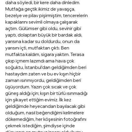
daha söyledi, bir kere daha dinledim. 
Mutfağa geçtik ikimiz de yavaşça, 
bezelye ve pilav pişirmiştim, tencerelerin 
kapaklarını sevimli olmaya çalışarak 
açtım. Gülümser gibi oldu, sevinir gibi 
yaptı, dolaptan büyük bir bardak aldı, 
yarısına kadar su doldurdu, onun da 
yarısını içti, mutfaktan çıktı. Ben 
mutfakta kaldım, sigara yaktım. Terasa 
çıkıp içmem lazımdı ama hava çok 
soğuktu, İstanbul’dan geldiğimden beri 
hastaydım zaten ve bu ev kışın hiçbir 
zaman ısınmıyordu, geldiğimden beri 
üşüyordum. Yazın çok sıcak ve çok 
güneş aldığı için; kışın bir türlü ısınmadığı 
için şikayet ettiğim evimiz. İlk kez 
geldiğimde heyecandan bayılacak gibi 
olduğum, nasıl beğendiğimi kelimelere 
dökemediğim, her köşesinin fotoğrafını 
çekmek istediğim, şimdiyse içinde 