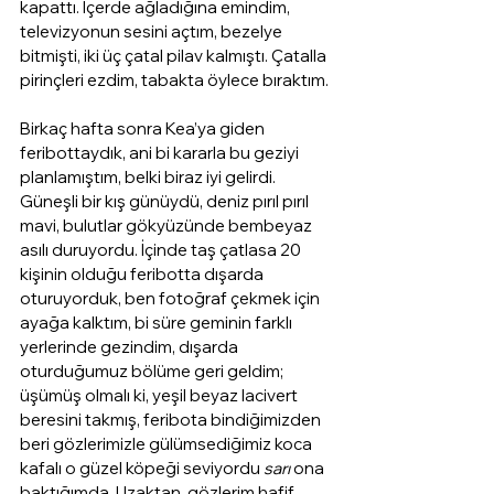
kapattı. İçerde ağladığına emindim, 
televizyonun sesini açtım, bezelye 
bitmişti, iki üç çatal pilav kalmıştı. Çatalla 
pirinçleri ezdim, tabakta öylece bıraktım.
Birkaç hafta sonra Kea’ya giden 
feribottaydık, ani bi kararla bu geziyi 
planlamıştım, belki biraz iyi gelirdi. 
Güneşli bir kış günüydü, deniz pırıl pırıl 
mavi, bulutlar gökyüzünde bembeyaz 
asılı duruyordu. İçinde taş çatlasa 20 
kişinin olduğu feribotta dışarda 
oturuyorduk, ben fotoğraf çekmek için 
ayağa kalktım, bi süre geminin farklı 
yerlerinde gezindim, dışarda 
oturduğumuz bölüme geri geldim; 
üşümüş olmalı ki, yeşil beyaz lacivert 
beresini takmış, feribota bindiğimizden 
beri gözlerimizle gülümsediğimiz koca 
kafalı o güzel köpeği seviyordu 
sarı 
ona 
baktığımda. Uzaktan, gözlerim hafif 