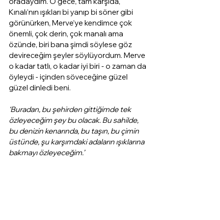
oradaydım. O gece, tam karşıda, 
Kınalı’nın ışıkları bi yanıp bi söner gibi 
görünürken, Merve’ye kendimce çok 
önemli, çok derin, çok manalı ama 
özünde, biri bana şimdi söylese göz 
devireceğim şeyler söylüyordum. Merve 
o kadar tatlı, o kadar iyi biri - o zaman da 
öyleydi - içinden söveceğine güzel 
güzel dinledi beni. 
‘Buradan, bu şehirden gittiğimde tek 
özleyeceğim şey bu olacak. Bu sahilde, 
bu denizin kenarında, bu taşın, bu çimin 
üstünde, şu karşımdaki adaların ışıklarına 
bakmayı özleyeceğim.’