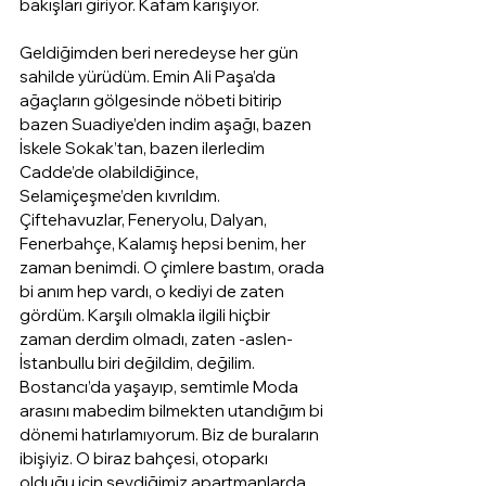
bakışları giriyor. Kafam karışıyor.
Geldiğimden beri neredeyse her gün 
sahilde yürüdüm. Emin Ali Paşa’da 
ağaçların gölgesinde nöbeti bitirip 
bazen Suadiye’den indim aşağı, bazen 
İskele Sokak’tan, bazen ilerledim 
Cadde’de olabildiğince, 
Selamiçeşme’den kıvrıldım. 
Çiftehavuzlar, Feneryolu, Dalyan, 
Fenerbahçe, Kalamış hepsi benim, her 
zaman benimdi. O çimlere bastım, orada 
bi anım hep vardı, o kediyi de zaten 
gördüm. Karşılı olmakla ilgili hiçbir 
zaman derdim olmadı, zaten -aslen- 
İstanbullu biri değildim, değilim. 
Bostancı’da yaşayıp, semtimle Moda 
arasını mabedim bilmekten utandığım bi 
dönemi hatırlamıyorum. Biz de buraların 
ibişiyiz. O biraz bahçesi, otoparkı 
olduğu için sevdiğimiz apartmanlarda 