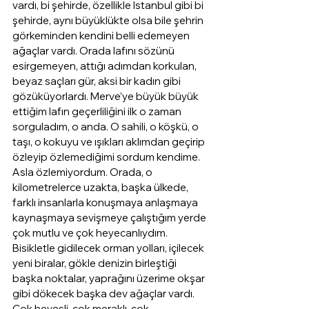
vardı, bi şehirde, özellikle İstanbul gibi bi 
şehirde, aynı büyüklükte olsa bile şehrin 
görkeminden kendini belli edemeyen 
ağaçlar vardı. Orada lafını sözünü 
esirgemeyen, attığı adımdan korkulan, 
beyaz saçları gür, aksi bir kadın gibi 
gözüküyorlardı. Merve’ye büyük büyük 
ettiğim lafın geçerliliğini ilk o zaman 
sorguladım, o anda. O sahili, o köşkü, o 
taşı, o kokuyu ve ışıkları aklımdan geçirip 
özleyip özlemediğimi sordum kendime. 
Asla özlemiyordum. Orada, o 
kilometrelerce uzakta, başka ülkede, 
farklı insanlarla konuşmaya anlaşmaya 
kaynaşmaya sevişmeye çalıştığım yerde 
çok mutlu ve çok heyecanlıydım. 
Bisikletle gidilecek orman yolları, içilecek 
yeni biralar, gökle denizin birleştiği 
başka noktalar, yaprağını üzerime okşar 
gibi dökecek başka dev ağaçlar vardı. 
Çok hevesli, çok meraklı, çok 