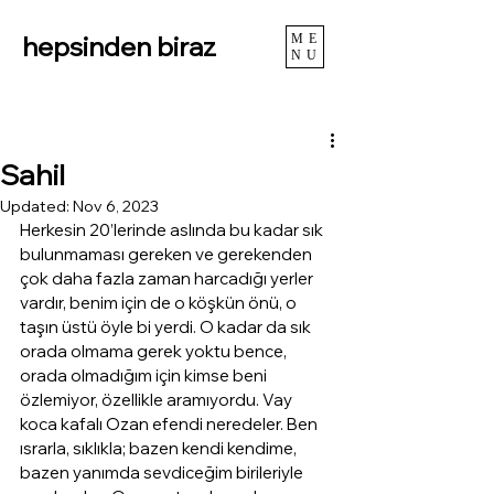
hepsinden biraz
ME
NU
Sahil
Updated:
Nov 6, 2023
Herkesin 20’lerinde aslında bu kadar sık 
bulunmaması gereken ve gerekenden 
çok daha fazla zaman harcadığı yerler 
vardır, benim için de o köşkün önü, o 
taşın üstü öyle bi yerdi. O kadar da sık 
orada olmama gerek yoktu bence, 
orada olmadığım için kimse beni 
özlemiyor, özellikle aramıyordu. Vay 
koca kafalı Ozan efendi neredeler. Ben 
ısrarla, sıklıkla; bazen kendi kendime, 
bazen yanımda sevdiceğim birileriyle 