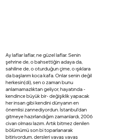
Ay laflar laflar, ne güzel laflar. Senin 
şehrine de, o bahsettiğin adaya da, 
sahiline de, o oturduğun çime, o ışıklara 
da başlarım koca kafa. Onlar senin değil 
herkesin(di), sen o zaman bunu 
anlamamazlıktan geliyor, hayatında -
kendince büyük bir- değişiklik yapacak 
her insan gibi kendini dünyanın en 
önemlisi zannediyordun. İstanbul’dan 
gitmeye hazırlandığım zamanlardı, 2006 
civarı olması lazım. Artık bitmez denilen 
bölümümü son bi toparlanarak 
bitiriyordum, dersleri yavaş yavaş 