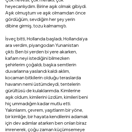
heyecanlıydım. Birine aşık olmak gibiydi. 
Aşık olmuştum ve aşık olmamdan önce 
gördüğüm, sevdiğim her şey yerin 
dibine girmiş, tozu kalmamıştı. 
İsveç bitti, Hollanda başladı, Hollanda’ya 
ara verdim, piyangodan Yunanistan 
çıktı. Ben bi yerden bi yere akarken, 
kafam neyi istediğini bilmezken 
şehirlerim çoğaldı, başka semtlerin 
duvarlarına yaslandı kaldı aklım, 
kocaman bitkilerin olduğu teraslarda 
havanın nemi üstümdeydi, tentelerin 
gürültüsü de kulaklarımda. Kimilerine 
aşık oldum, kimilerini üzdüm, kimileri beni 
hiç ummadığım kadar mutlu etti. 
Yakınlarım, çevrem, yaşıtlarım bir yöne, 
bir kimliğe, bir hayata kendilerini adamak 
için dev adımlar atarken ben onları biraz 
imrenerek, çoğu zaman küçümsemeye 