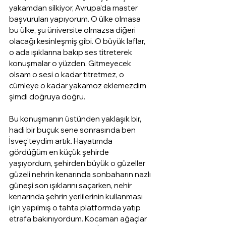
yakamdan silkiyor, Avrupa’da master 
başvuruları yapıyorum. O ülke olmasa 
bu ülke, şu üniversite olmazsa diğeri 
olacağı kesinleşmiş gibi. O büyük laflar, 
o ada ışıklarına bakıp ses titreterek 
konuşmalar o yüzden. Gitmeyecek 
olsam o sesi o kadar titretmez, o 
cümleye o kadar yakamoz eklemezdim 
şimdi doğruya doğru. 
Bu konuşmanın üstünden yaklaşık bir, 
hadi bir buçuk sene sonrasında ben 
İsveç’teydim artık. Hayatımda 
gördüğüm en küçük şehirde 
yaşıyordum, şehirden büyük o güzeller 
güzeli nehrin kenarında sonbaharın nazlı 
güneşi son ışıklarını saçarken, nehir 
kenarında şehrin yerlilerinin kullanması 
için yapılmış o tahta platformda yatıp 
etrafa bakınıyordum. Kocaman ağaçlar 