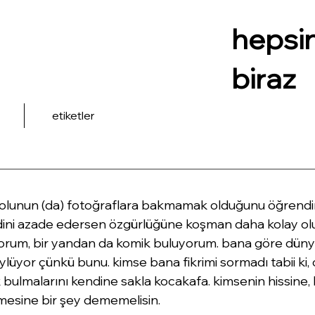
hepsi
biraz
etiketler
yolunun (da) fotoğraflara bakmamak olduğunu öğrendi
dini azade edersen özgürlüğüne koşman daha kolay o
yorum, bir yandan da komik buluyorum. bana göre düny
ylüyor çünkü bunu. kimse bana fikrimi sormadı tabii ki, o
 bulmalarını kendine sakla kocakafa. kimsenin hissine,
tmesine bir şey dememelisin. 