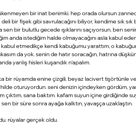
 tükenmeyen bir inat benimki. hep orada olursun zanned
eli bir fişek gibi savrulacağını biliyor, kendime sık sık
 sen bir bulutlu gecede ışıklarını saçıyorsun, ben senin 
iğim anda istediğim halde olmayacağını asla kabul ede
 kabul etmedikçe kendi kabuğumu yarattım, o kabuğun
çıkasım da yok. senin de hatır soracağın, hatrına düşkü
nda yanlış hisleri kuşandık n'apalım. 
a bir rüyamda enine çizgili, beyaz lacivert tişörtünle v
sahilde oturuyordun. seni denizin içindeyken gördüm, y
m çıktım, sana baktım. kafam suyun içine girdiğinde su
sen bir süre sonra ayağa kalktın, yavaşça uzaklaştın. 
du. rüyalar gerçek oldu. 