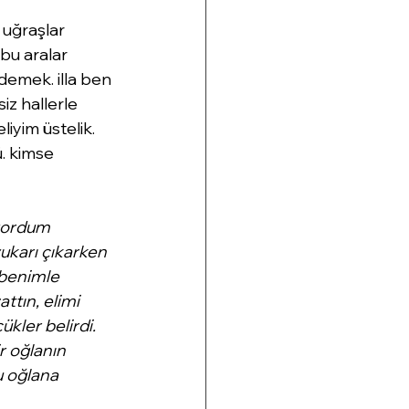
 uğraşlar 
bu aralar 
emek. illa ben 
z hallerle 
yim üstelik. 
. kimse 
yordum 
karı çıkarken 
 benimle 
tın, elimi 
kler belirdi. 
r oğlanın 
u oğlana 