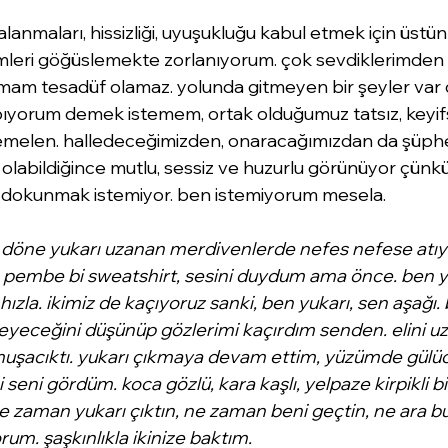
anmaları, hissizliği, uyuşukluğu kabul etmek için üstün
temleri göğüslemekte zorlanıyorum. çok sevdiklerimden 
mam tesadüf olamaz. yolunda gitmeyen bir şeyler var d
apıyorum demek istemem, ortak olduğumuz tatsız, keyifsi
elen. halledeceğimizden, onaracağımızdan da şüpheli
 olabildiğince mutlu, sessiz ve huzurlu görünüyor çünkü
dokunmak istemiyor. ben istemiyorum mesela. 
döne yukarı uzanan merdivenlerde nefes nefese atı
 pembe bi sweatshirt, sesini duydum ama önce. ben yu
hızla. ikimiz de kaçıyoruz sanki, ben yukarı, sen aşağı.
eceğini düşünüp gözlerimi kaçırdım senden. elini uzat
umuşacıktı. yukarı çıkmaya devam ettim, yüzümde gülücü
eni gördüm. koca gözlü, kara kaşlı, yelpaze kirpikli bi
e zaman yukarı çıktın, ne zaman beni geçtin, ne ara b
um. şaşkınlıkla ikinize baktım. 