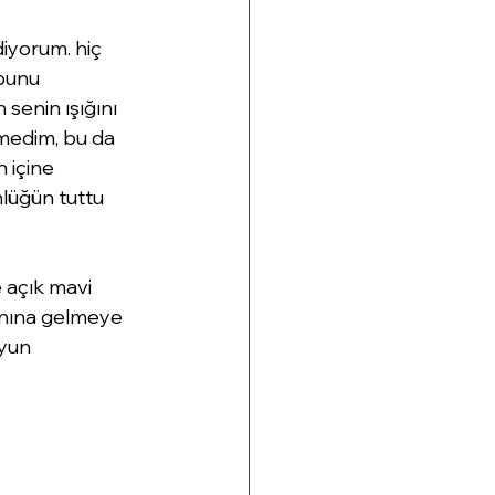
iyorum. hiç 
 bunu 
senin ışığını 
medim, bu da 
 içine 
nlüğün tuttu 
e açık mavi 
anına gelmeye 
yun 