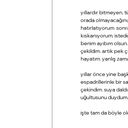
yıllardır bitmeyen,
orada olmayacağını, d
hatırlatıyorum. sonra
kıskanıyorum. isted
benim ayıbım olsun.
çekildim. artık pek 
hayatım. yanlış zama
yıllar önce yine başk
espadrillerinle bir 
çekindim. suya daldı
uğultusunu duydum. 
işte tam da böyle ol