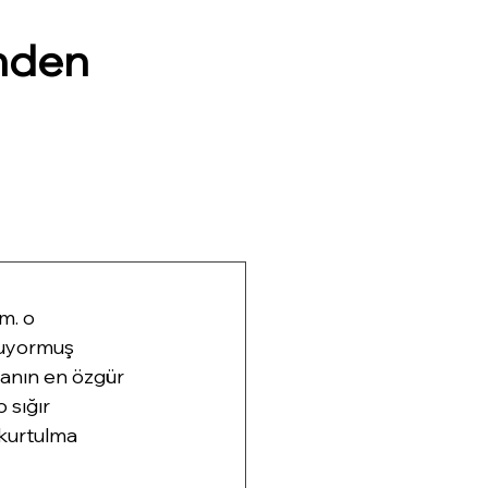
nden
m. o 
luyormuş 
anın en özgür 
 sığır 
 kurtulma 