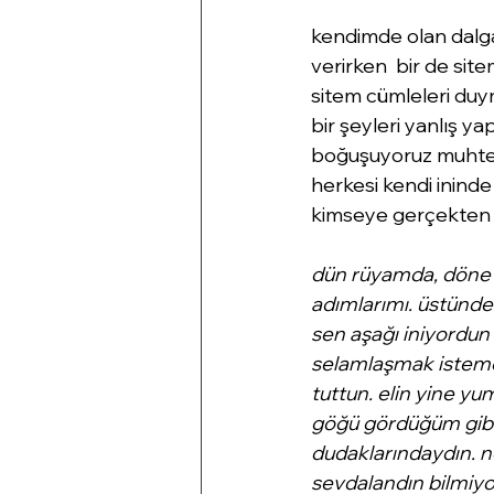
kendimde olan dalgal
verirken  bir de si
sitem cümleleri duy
bir şeyleri yanlış y
boğuşuyoruz muhtem
herkesi kendi ininde
kimseye gerçekten 
dün rüyamda, döne 
adımlarımı. üstünde
sen aşağı iniyordun 
selamlaşmak istemey
tuttun. elin yine y
göğü gördüğüm gibi s
dudaklarındaydın. n
sevdalandın bilmiyor