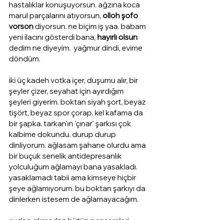
hastalıklar konuşuyorsun. ağzına koca 
marul parçalarını atıyorsun, 
olloh şofo 
vorson 
diyorsun. ne biçim iş yaa. babam 
yeni ilacını gösterdi bana, 
hayırlı olsun
dedim ne diyeyim.  yağmur dindi, evime 
döndüm. 
iki üç kadeh votka içer, duşumu alır, bir 
şeyler çizer, seyahat için ayırdığım 
şeyleri giyerim. boktan siyah şort, beyaz 
tişört, beyaz spor çorap. kel kafama da 
bir şapka. tarkan'ın 'çınar' şarkısı çok 
kalbime dokundu. durup durup 
dinliyorum. ağlasam şahane olurdu ama 
bir buçuk senelik antidepresanlık 
yolculuğum ağlamayı bana yasakladı. 
yasaklamadı tabii ama kimseye hiçbir 
şeye ağlamıyorum. bu boktan şarkıyı da 
dinlerken istesem de ağlamayacağım. 