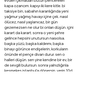
evden çıkmadan bütün pencereleri 
kapa ozancım. kapıyı iki kere kitle. bi 
taksiye bin, sabahın karanlığında yeni 
yağmur yağmış havayı içine çek. nasıl 
ölücez, nasıl yaşlanıcaz, bir gün 
gezemezsen ne olur bi onları düşün. içini 
karart da karart. sonra o yeni şehre 
gelince hepsini unutursun nasıolsa. 
başka yüzü, başka kaldırımı, başka 
binayı görünce endişelerin, korkuların 
önünde el pençe divan durur. sen o 
halleri düşün. sen yine kendine bir ev, bir 
de sevgili bulursun. sonra yalnızlığınla 
keşmekeş istanbul'a dönersin. yerin 10d, 
uçağın sabah 7:10'da. kalk şekerim!
blog