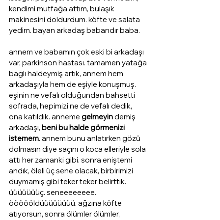
kendimi mutfağa attım, bulaşık 
makinesini doldurdum. köfte ve salata 
yedim. bayan arkadaş babandır baba. 
annem ve babamın çok eski bi arkadaşı 
var, parkinson hastası. tamamen yatağa 
bağlı haldeymiş artık, annem hem 
arkadaşıyla hem de eşiyle konuşmuş. 
eşinin ne vefalı olduğundan bahsetti 
sofrada, hepimizi ne de vefalı dedik, 
ona katıldık. anneme 
gelmeyin
 demiş 
arkadaşı, 
beni bu halde görmenizi 
istemem
. annem bunu anlatırken gözü 
dolmasın diye saçını o koca elleriyle sola 
attı her zamanki gibi. sonra eniştemi 
andık, öleli üç sene olacak, birbirimizi 
duymamış gibi teker teker belirttik. 
üüüüüüüç. seneeeeeeee. 
öööööldüüüüüüüü. ağzına köfte 
atıyorsun, sonra ölümler ölümler, 