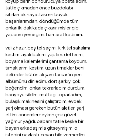
koyup derin dondurucuya postaladım. 
tatile çıkmadan önce buzdolabı 
sıfırlamak hayattaki en büyük 
başarılarımdan. döndüğümde tüm 
onları iki dakikada çıkarır, misler gibi 
yaparım yemeğimi. hamarat kadınım. 
valiz hazır. beş tel saçımı, kırk tel sakalımı 
kestim. ayak bakımı yaptım. defterimi, 
boyama kalemlerimi çantama koydum. 
tırnaklarımı kestim. uzun tırnaklar beni 
deli eder. bütün akşam tarkan'ın yeni 
albümünü dinledim. dört şarkıyı çok 
beğendim, onları tekrarladım durdum. 
banyoyu sildim, mutfağı toparladım, 
bulaşık makinesini çalıştırdım, evdeki 
şarj olması gereken bütün aletleri şarj 
ettim. annemlerdeyken çok güzel 
yağmur yağdı. babam tatile keşke bir 
bayan arkadaşımla gitseymişim, o 
isteğini paylaştı. cevap bile vermedim, 