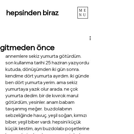
hepsinden biraz
ME
NU
gitmeden önce
annemlere sekiz yumurta götürdüm. 
son kullanma tarihi 25 haziran yazıyordu 
kutuda, dönüşümden iki gün sonra. 
kendime dört yumurta ayırdım. iki günde 
ben dört yumurta yerim. ama sekiz 
yumurtaya yazık olur arada. ne çok 
yumurta dedim. bir de kıvırcık marul 
götürdüm, yesinler. anam babam 
tavşanmış meğer.  buzdolabının 
sebzeliğinde havuç, yeşil soğan, kırmızı 
biber, yeşil biber vardı. hepsini küçük 
küçük kestim, ayrı buzdolabı poşetlerine 