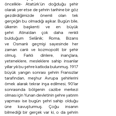
öncelikle- Atatürk'ün doğduğu şehir 
olarak yer etse de şehrin tarihine bir göz 
gezdirdiğimizde önemli olan tek 
gerçeğin bu olmadığı aşikar. Bugün bile, 
ülkenin başkenti ve en büyük 
şehri Atina'dan çok daha renkli 
bulduğum Selânik; Roma, Bizans 
ve Osmanlı geçmişi sayesinde her 
zaman canlı ve kozmopolit bir şehir 
olmuş. Farklı dinlere, inançlara, 
yeteneklere, mesleklere sahip insanlar 
yıllar yılı bu şehre katkıda bulunmuş. 1917 
büyük yangın sonrası şehrin Fransızlar 
tarafından, meşhur Avrupa şehirlerini 
örnek alarak tekrar inşa edilmesi, 90'lar 
sonrasında bölgenin cazibe merkezi 
olması için Yunan devletinin şehre yatırım 
yapması ise bugün şehri sahip olduğu 
üne kavuşturmuş. Çoğu insanın 
bilmediği bir gerçek var ki, o da şehrin 