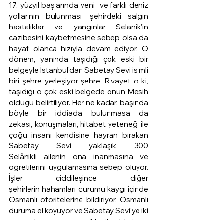
17. yüzyıl başlarında yeni  ve farklı deniz 
yollarının bulunması, şehirdeki salgın 
hastalıklar ve yangınlar Selanik'in 
cazibesini kaybetmesine sebep olsa da 
hayat olanca hızıyla devam ediyor. O 
dönem, yanında taşıdığı çok eski bir 
belgeyle İstanbul'dan Sabetay Sevi isimli 
biri şehre yerleşiyor şehre. Rivayet o ki, 
taşıdığı o çok eski belgede onun Mesih 
olduğu belirtiliyor. Her ne kadar, başında 
böyle bir iddiada bulunmasa da 
zekası, konuşmaları, hitabet yeteneği ile 
çoğu insanı kendisine hayran bırakan 
Sabetay Sevi yaklaşık 300 
Selânikli ailenin ona inanmasına ve 
öğretilerini uygulamasına sebep oluyor. 
İşler ciddileşince diğer 
şehirlerin hahamları durumu kaygı içinde 
Osmanlı otoritelerine bildiriyor. Osmanlı 
duruma el koyuyor ve Sabetay Sevi'ye iki 