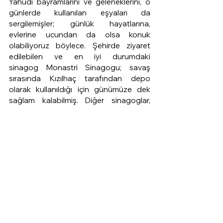
Yahudi bayramlarını ve geleneklerini, o 
günlerde kullanılan eşyaları da 
sergilemişler; günlük hayatlarına, 
evlerine ucundan da olsa konuk 
olabiliyoruz böylece. Şehirde ziyaret 
edilebilen ve en iyi durumdaki 
sinagog Monastri Sinagogu; savaş 
sırasında Kızılhaç tarafından depo 
olarak kullanıldığı için günümüze dek 
sağlam kalabilmiş. Diğer sinagoglar, 
dışarıdan fark edilmiyor ve sadece 
cemaate açık. Şehirde az da olsa Yahudi 
okulları, dernekleri mevcut. Zamanında 
Yahudi mahallesi olarak bilinen 
bölgelerde o dönemin iş insanları 
tarafından yaptırılan iş hanlarını 
görebilirsiniz, mesela aşağıda 
fotoğrafını gördüğünüz Agora 
Madiano, şehrin en büyük kapalı pazarı, 
onlardan biri. Tüm bunların dışında, 
varlıklı ailelerin göz alıcı konakları da 