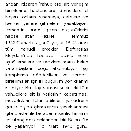
andan itibaren Yahudilere ait yerleşim 
birimlerine, hastanelere, derneklere el 
koyan; onların sinemaya, cafelere ve 
benzeri yerlere gitmelerini yasaklayan, 
cemaatin önde gelen düşünürlerini 
hapse atan Naziler 11 Temmuz 
1942 Cumartesi günü, yaşları 18-45 arası 
tüm Yahudi erkekleri Eleftherias 
Meydanı'nda topluyor. Utanç verici 
aşağılamalara ve tacizlere maruz kalan 
vatandaşların çoğu alıkonuluyor, işçi 
kamplarına gönderiliyor ve serbest 
bırakılmaları için iki buçuk milyon drahmi 
isteniyor. Bu olay sonrası şehirdeki tüm 
yahudilere ait iş yerlerinin kapatılması, 
mezarlıkların talan edilmesi, yahudilerin 
getto dışına çıkmalarının yasaklanması 
gibi olaylar ile beraber, insanlık tarihinin 
en utanç dolu anlarından biri Selanik'te 
de yaşanıyor. 15 Mart 1943 günü, 