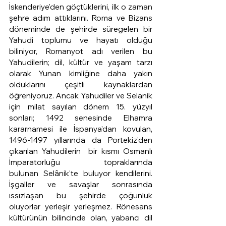
İskenderiye'den göçtüklerini, ilk o zaman 
şehre adım attıklarını. Roma ve Bizans 
döneminde de şehirde süregelen bir 
Yahudi toplumu ve hayatı olduğu 
biliniyor, Romanyot adı verilen bu 
Yahudilerin; dil, kültür ve yaşam tarzı 
olarak Yunan kimliğine daha yakın 
olduklarını çeşitli kaynaklardan 
öğreniyoruz. Ancak Yahudiler ve Selanik 
için milat sayılan dönem 15. yüzyıl 
sonları; 1492 senesinde Elhamra 
kararnamesi ile İspanya'dan kovulan, 
1496-1497 yıllarında da Portekiz'den 
çıkarılan Yahudilerin  bir kısmı Osmanlı 
İmparatorluğu topraklarında 
bulunan Selânik'te buluyor kendilerini. 
İşgaller ve savaşlar sonrasında 
ıssızlaşan bu şehirde çoğunluk 
oluyorlar yerleşir yerleşmez. Rönesans 
kültürünün bilincinde olan, yabancı dil 