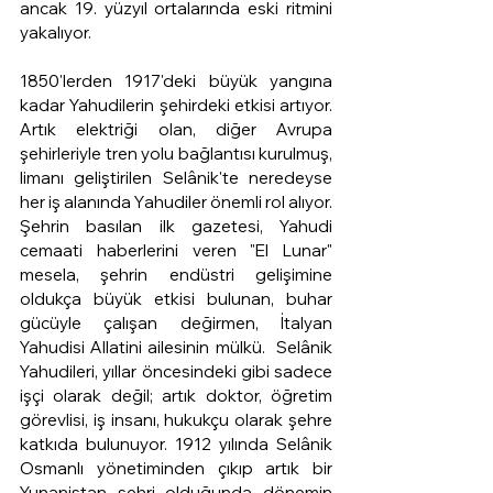
ancak 19. yüzyıl ortalarında eski ritmini 
yakalıyor. 
1850'lerden 1917'deki büyük yangına 
kadar Yahudilerin şehirdeki etkisi artıyor. 
Artık elektriği olan, diğer Avrupa 
şehirleriyle tren yolu bağlantısı kurulmuş, 
limanı geliştirilen Selânik'te neredeyse 
her iş alanında Yahudiler önemli rol alıyor. 
Şehrin basılan ilk gazetesi, Yahudi 
cemaati haberlerini veren "El Lunar" 
mesela, şehrin endüstri gelişimine 
oldukça büyük etkisi bulunan, buhar 
gücüyle çalışan değirmen, İtalyan 
Yahudisi Allatini ailesinin mülkü.  Selânik 
Yahudileri, yıllar öncesindeki gibi sadece 
işçi olarak değil; artık doktor, öğretim 
görevlisi, iş insanı, hukukçu olarak şehre 
katkıda bulunuyor. 1912 yılında Selânik 
Osmanlı yönetiminden çıkıp artık bir 
Yunanistan şehri olduğunda dönemin 