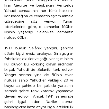
kralı George ve başbakan Venizelos 
Yahudi cemaatinin her türlü hakkının 
korunacağına ve cemaatin eşit muamele 
göreceğine söz veriyor. Yunan 
otoritelerine göre, o zamanlar 160bin 
kişinin yaşadığı Selanik'te cemaatin 
nüfusu 60bin.
1917 büyük Selânik yangını, şehirde 
53bin kişiyi evsiz bırakıyor. Sinagoglar, 
fabrikalar, okullar ve çoğu yerleşim birimi 
kül oluyor. Bu korkunç olayın ardından 
birçok Yahudi de Selanik'i terk ediyor. 
Yangın sonrası yine de 50bin civarı 
nüfusa sahip Yahudiler yaklaşık 20 yıl 
boyunca şehirde bir şekilde yaralarını 
sararak şehre renk katarak yaşamaya 
devam ediyor.  Ancak 1941 senesinde 
şehri işgal eden Naziler sonun 
başlangıcına imza atıyor. İşgal ettikleri ilk 