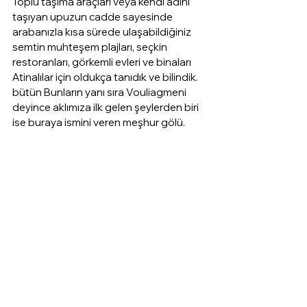
Toplu taşıma araçları veya kendi adını 
taşıyan upuzun cadde sayesinde 
arabanızla kısa sürede ulaşabildiğiniz 
semtin muhteşem plajları, seçkin 
restoranları, görkemli evleri ve binaları 
Atinalılar için oldukça tanıdık ve bilindik. 
bütün Bunların yanı sıra Vouliagmeni 
deyince aklımıza ilk gelen şeylerden biri 
ise buraya ismini veren meşhur gölü.