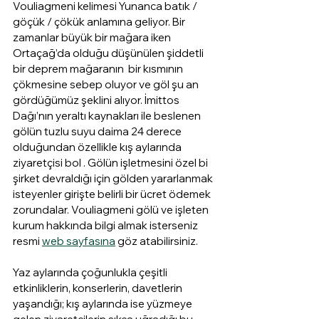
Vouliagmeni kelimesi Yunanca batık / 
göçük / çökük anlamına geliyor. Bir 
zamanlar büyük bir mağara iken 
Ortaçağ’da olduğu düşünülen şiddetli 
bir deprem mağaranın  bir kısmının 
çökmesine sebep oluyor ve göl şu an 
gördüğümüz şeklini alıyor. İmittos 
Dağı’nın yeraltı kaynakları ile beslenen 
gölün tuzlu suyu daima 24 derece 
olduğundan özellikle kış aylarında 
ziyaretçisi bol . Gölün işletmesini özel bi 
şirket devraldığı için gölden yararlanmak 
isteyenler girişte belirli bir ücret ödemek 
zorundalar. Vouliagmeni gölü ve işleten 
kurum hakkında bilgi almak isterseniz 
resmi 
web sayfasına
 göz atabilirsiniz.
Yaz aylarında çoğunlukla çeşitli 
etkinliklerin, konserlerin, davetlerin 
yaşandığı; kış aylarında ise yüzmeye 