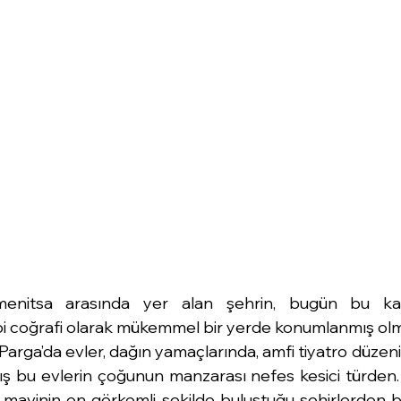
nitsa arasında yer alan şehrin, bugün bu kadar
i coğrafi olarak mükemmel bir yerde konumlanmış olmas
Parga’da evler, dağın yamaçlarında, amfi tiyatro düzeniyl
bu evlerin çoğunun manzarası nefes kesici türden. Kl
 mavinin en görkemli şekilde buluştuğu şehirlerden bir