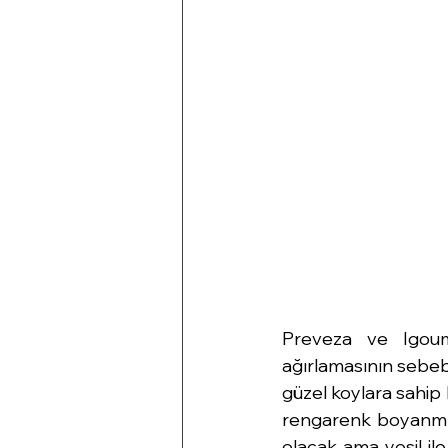
Preveza ve Igoume
ağırlamasının sebeb
güzel koylara sahip 
rengarenk boyanmış 
olacak ama yeşil ile