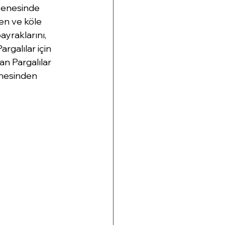
senesinde 
en ve köle 
ayraklarını, 
rgalılar için 
n Pargalılar 
enesinden 