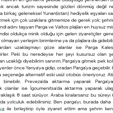
lışık ancak turizm sayesinde gözleri dönmüş değil ne
a birkaç geleneksel Yunan(istan) hediyelik eşyaları sa
mek için çok uzaklara gitmemize de gerek yok; şehrin s
di adını taşıyan Parga ve Valtos plajları en huysuz misa
disi oldukça minik olduğu için gelen ziyaretçiler gene
olmayan yerleşim birimlerine ya da plajlara da gidebilir
ardan uzaklaşmayı göze alanlar ise Parga Kalesi'
lirler. Peki bu neredeyse her şeyi kusursuz olan şe
an uzaklığı diyebilirim sanırım, Parga’ya gitmek pek kol
enler önce Yanya’ya gidip, oradan Parga’ya geçebilir. 
seçeneğe alternatif eski usül otobüs öneriyoruz. Ati
binebilir, Preveza’da aktarma yaparak Parga’ya ula
k olanlar ise İgoumenitsa'da aktarma yaparak ulaşab
aklaşık 8 saat sürüyor. Araba kiralarsanız bu süreyi 6’
da yolculuk edebilirsiniz. Ben parga’yı, burada daha
ya
 ile birleştirip öyle ziyaret ettim ama şehrin kend