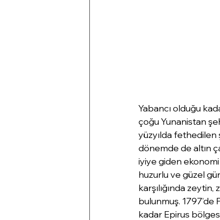
Yabancı olduğu kadar
çoğu Yunanistan şehr
yüzyılda fethedilen ş
dönemde de altın çağ
iyiye giden ekonomi 
huzurlu ve güzel günl
karşılığında zeytin
bulunmuş. 1797’de Fr
kadar Epirus bölgesin