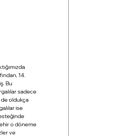
ktığımızda 
ından, 14. 
ş. Bu 
galılar sadece 
 de oldukça 
alılar ise 
desteğinde 
 şehir o döneme 
ler ve 