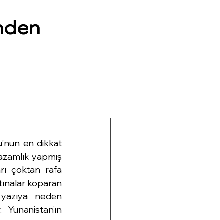
nden
u’nun en dikkat 
zamlık yapmış 
rı çoktan rafa 
ınalar koparan 
 yazıya neden 
Yunanistan’ın 