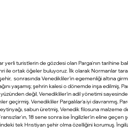
 yerli turistlerin de gözdesi olan Parga’nın tarihine ba
i ile ortak öğeler buluyoruz. İlk olarak Normanlar taraf
ehir,  sonrasında Venedikliler'in egemenliği altına girmi
ını yaşamış; şehrin kalesi o dönemde inşa edilmiş, Par
yüzünden değil, Venedikliler’in adil yönetimi sayesinde
er geçirmiş. Venedikliler Pargalılar’a iyi davranmış, Parg
, zeytinyağı, sabun üretmiş, Venedik filosuna malzeme 
ansızlar’ın, 18 sene sonra ise İngilizler’in eline geçen
deki tek Hrıstiyan şehir olma özelliğini korumuş. İngiliz