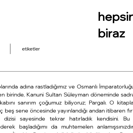
hepsi
biraz
etiketler
taplarında adına rastladığımız ve Osmanlı İmparatorluğ
en birinde, Kanuni Sultan Süleyman döneminde sadra
kabını sanırım çoğumuz biliyoruz; Pargalı. O kitapla
üç beş sene öncesinde yayınlandığı andan itibaren fırt
 dizisi sayesinde tekrar hatırladık kendisini. Bu
derek başladığımı da muhtemelen anlamışsınızdır. 