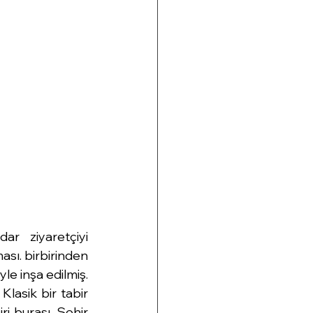
 ziyaretçiyi 
ı. birbirinden 
e inşa edilmiş. 
asik bir tabir 
i burası. Şehir 