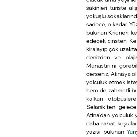
sakinleri turiste a
yokuşlu sokaklarınd
sadece, o kadar. Yüz
bulunan Krioneri, ken
edecek cinsten. Ken
kiralayıp çok uzakta 
denizden ve plajl
Manastırı'nı görebi
derseniz, Atina’ya ol
yolculuk etmek istey
hem de zahmetli bu 
kalkan otobüslere 
Selanik'ten gelece
Atina'dan yolculuk y
daha rahat koşullar
yazısı bulunan 
Yan