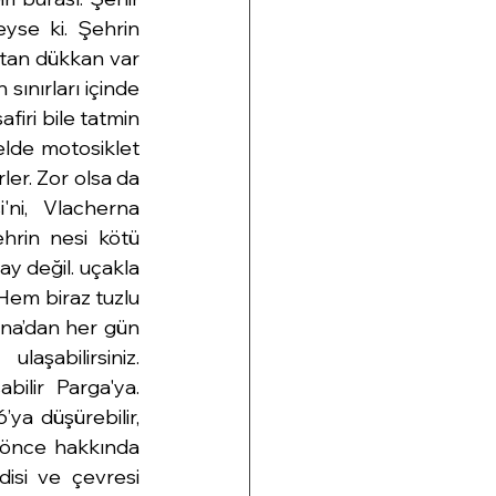
yse ki. Şehrin 
tan dükkan var 
ınırları içinde 
firi bile tatmin 
lde motosiklet 
ler. Zor olsa da 
ni, Vlacherna 
hrin nesi kötü 
ay değil. uçakla 
Hem biraz tuzlu 
na’dan her gün 
şabilirsiniz. 
ilir Parga'ya. 
ya düşürebilir, 
 önce hakkında 
isi ve çevresi 