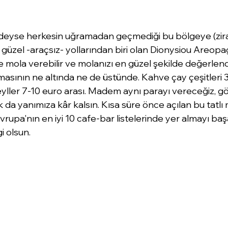
deyse herkesin uğramadan geçmediği bu bölgeye (zira
güzel -araçsız- yollarından biri olan Dionysiou Areopa
 mola verebilir ve molanızı en güzel şekilde değerlendir
amasının ne altında ne de üstünde. Kahve çay çeşitleri 
yller 7-10 euro arası. Madem aynı parayı vereceğiz, 
a yanımıza kâr kalsın. Kısa süre önce açılan bu tatlı
avrupa'nın en iyi 10 cafe-bar listelerinde yer almayı baş
i olsun.