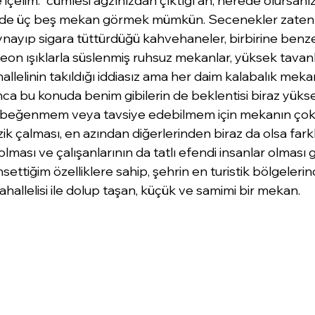
 içelim." cümlesi ağzınızdan çıktığı an, nerede olursanı
izde üç beş mekan görmek mümkün. Secenekler zaten bo
ynayıp sigara tüttürdüğü kahvehaneler, birbirine benze
eon ışıklarla süslenmiş ruhsuz mekanlar, yüksek tavan
allelinin takıldığı iddiasız ama her daim kalabalık mekanl
ca bu konuda benim gibilerin de beklentisi biraz yükse
 beğenmem veya tavsiye edebilmem için mekanın çok
k çalması, en azından diğerlerinden biraz da olsa farklı
ması ve çalışanlarının da tatlı efendi insanlar olması g
ettiğim özelliklere sahip, şehrin en turistik bölgelerin
llelisi ile dolup taşan, küçük ve samimi bir mekan. 