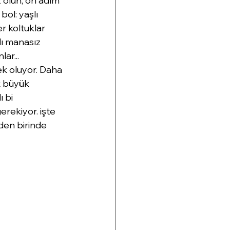
z olun, on adım 
l: yaşlı 
r koltuklar 
lı manasız 
ar... 
k oluyor. Daha 
 büyük 
 bi 
erekiyor. işte 
den birinde 