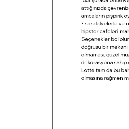
"dur şurada bi kahve
attığınızda çevren
amcaların pişpirik o
/ sandalyelerle ve n
hipster cafeleri, mah
Seçenekler bol olun
doğrusu bir mekanı
olmaması, güzel müzi
dekorasyona sahip ol
L
otte
 tam da bu bahs
olmasına rağmen maha