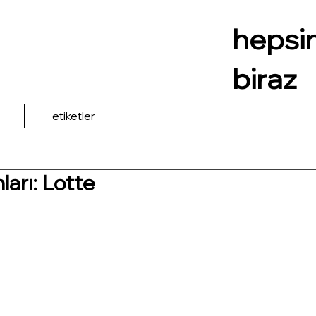
hepsi
biraz
etiketler
arı: Lotte