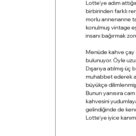
Lotte'ye adım attığın
birbirinden farklı re
morlu annenanne tab
konulmuş vintage eşy
insanı bağırmak zoru
Menüde kahve çay seç
bulunuyor. Öyle uzun
Dışarıya atılmış üç
muhabbet ederek ap
büyükçe dilimlenmiş 
Bunun yanısıra cam 
kahvesini yudumlayan
gelindiğinde de kend
Lotte'ye iyice kanım 