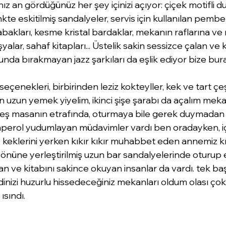
ız an gördüğünüz her şey içinizi açıyor: çiçek motifli duv
nkte eskitilmiş sandalyeler, servis için kullanılan pembel
akları, kesme kristal bardaklar, mekanın raflarına ve 
alar, sahaf kitapları... Üstelik sakin sessizce çalan ve
nda bırakmayan jazz şarkıları da eşlik ediyor bize bura
enekleri, birbirinden leziz kokteyller, kek ve tart çeşi
 uzun yemek yiyelim, ikinci şişe şarabı da açalım mekan
 beş masanın etrafında, oturmaya bile gerek duymadan
erol yudumlayan müdavimler vardı ben oradayken, içe
keklerini yerken kıkır kıkır muhabbet eden annemiz kılı
önüne yerleştirilmiş uzun bar sandalyelerinde oturup 
 ve kitabını sakince okuyan insanlar da vardı. tek baş
inizi huzurlu hissedeceğiniz mekanları oldum olası çok 
ısındı. 