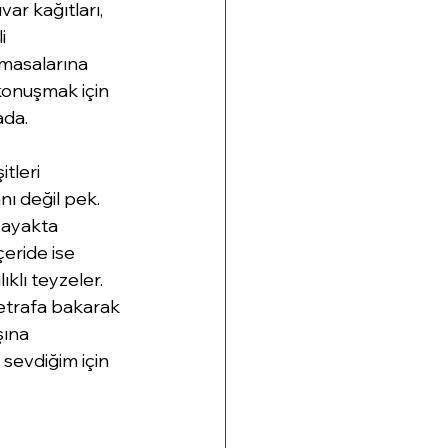
ar kağıtları, 
i 
masalarına 
 konuşmak için 
da. 
tleri 
ı değil pek. 
 ayakta 
ride ise 
klı teyzeler. 
etrafa bakarak 
ına 
sevdiğim için 