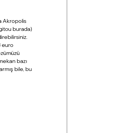
 Akropolis 
gitou burada) 
ebilirsiniz. 
3 euro 
gözümüzü 
 mekan bazı 
armış bile, bu 