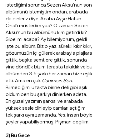
istediğimi sorunca Sezen Aksu’nun son 
albümünü istemiştim ondan, arabada 
da dinleriz diye. Acaba Ayşe Hatun 
Önal’ı mı istedim yaa? O zaman Sezen 
Aksu’nun bu albümünü kim getirdi ki? 
Sibel mi acaba? Ay bilemiyorum, geldi 
işte bu albüm. Biz o yaz, sürekli kıkır kıkır, 
gözümüzün içi gülerek arabayla plajlara 
gittik, başka semtlere gittik, sonunda 
yine döndük bizim terasta takıldık ve bu 
albümden 3-5 şarkı her zaman bize eşlik 
etti. Ama en çok 
Canımsın Sen.
Bilmediğim, uzakta birine deli gibi aşık 
oldum ben bu şarkıyı dinlerken adeta. 
En güzel yazımın şarkısı ve arabada 
yüksek sesle dinleyip camları açtığım 
tek şarkı aynı zamanda. Yes, insan böyle 
şeyler yapabiliyormuş. Pişman değilim.
3) Bu Gece 