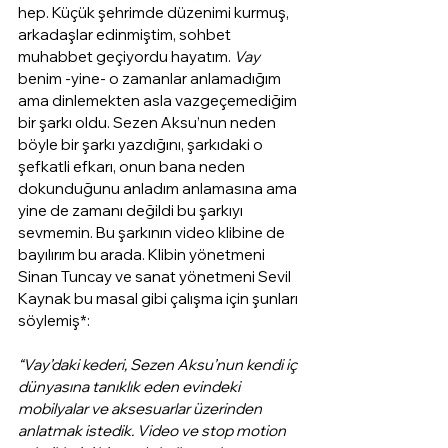
hep. Küçük şehrimde düzenimi kurmuş, 
arkadaşlar edinmiştim, sohbet 
muhabbet geçiyordu hayatım. 
Vay
benim -yine- o zamanlar anlamadığım 
ama dinlemekten asla vazgeçemediğim 
bir şarkı oldu. Sezen Aksu’nun neden 
böyle bir şarkı yazdığını, şarkıdaki o 
şefkatli efkarı, onun bana neden 
dokunduğunu anladım anlamasına ama 
yine de zamanı değildi bu şarkıyı 
sevmemin. Bu şarkının video klibine de 
bayılırım bu arada. Klibin yönetmeni 
Sinan Tuncay ve sanat yönetmeni Sevil 
Kaynak bu masal gibi çalışma için şunları 
söylemiş*:
“Vay’daki kederi, Sezen Aksu’nun kendi iç 
dünyasına tanıklık eden evindeki 
mobilyalar ve aksesuarlar üzerinden 
anlatmak istedik. Video ve stop motion 