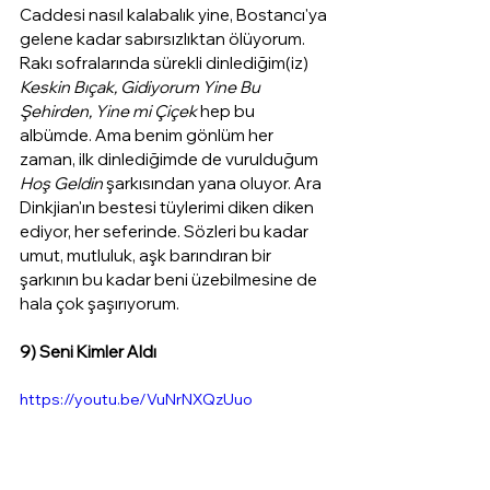
Caddesi nasıl kalabalık yine, Bostancı'ya 
gelene kadar sabırsızlıktan ölüyorum.  
Rakı sofralarında sürekli dinlediğim(iz) 
Keskin Bıçak, Gidiyorum Yine Bu 
Şehirden, Yine mi Çiçek
 hep bu 
albümde. Ama benim gönlüm her 
zaman, ilk dinlediğimde de vurulduğum 
Hoş Geldin
 şarkısından yana oluyor. Ara 
Dinkjian'ın bestesi tüylerimi diken diken 
ediyor, her seferinde. Sözleri bu kadar 
umut, mutluluk, aşk barındıran bir 
şarkının bu kadar beni üzebilmesine de 
hala çok şaşırıyorum.
9) Seni Kimler Aldı
https://youtu.be/VuNrNXQzUuo