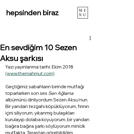
hepsinden biraz
ME
NU
En sevdiğim 10 Sezen
Aksu şarkısı
Yazı yayınlanma tarihi: Ekim 2018 
(www.themahmut.com)
Geçtiğimiz sabahların birinde mutfağı 
toparlarken son ses 
Sen Ağlama
albümünü dinliyordum Sezen Aksu'nun. 
Bir yandan tezgahı köpüklüyorum, fırının 
içini siliyorum, yıkanmış bulaşıkları 
kurulayıp dolaba koyuyorum, bir yandan 
bağıra bağıra şarkı söylüyorum minicik 
mutfakta. Terastan görebildiğim 