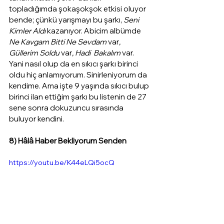
topladığımda şokaşokşok etkisi oluyor 
bende; çünkü yarışmayı bu şarkı, 
Seni 
Kimler Aldı
 kazanıyor. Abicim albümde 
Ne Kavgam Bitti Ne Sevdam 
var
, 
Güllerim Soldu 
var
, Hadi  Bakalım
 var. 
Yani nasıl olup da en sıkıcı şarkı birinci 
oldu hiç anlamıyorum. Sinirleniyorum da 
kendime. Ama işte 9 yaşında sıkıcı bulup 
birinci ilan ettiğim şarkı bu listenin de 27 
sene sonra dokuzuncu sırasında 
buluyor kendini. 
8) Hâlâ Haber Bekliyorum Senden 
https://youtu.be/K44eLQi5ocQ