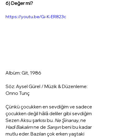
6) Değer mi?
https://youtu.be/Gi-K-ER823c
Albüm: Git, 1986
Söz: Aysel Gürel / Müzik & Düzenleme: 
Onno Tunç
Çünkü çocukken en sevdiğim ve sadece 
çocukken değil hâlâ deliler gibi sevdiğim 
Sezen Aksu şarkısı bu. 
Ne Şinanay
, ne 
Hadi Bakalım 
ne de 
Sarışın
 beni bu kadar 
mutlu eder. Bazıları çok erken yaştaki 