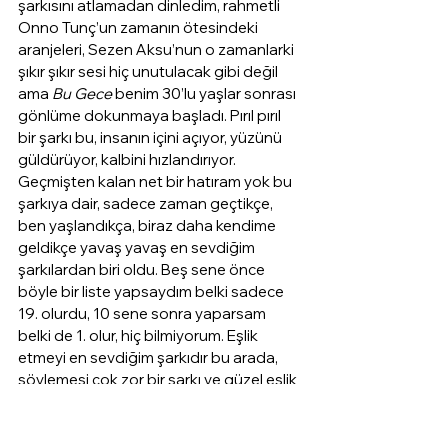
şarkısını atlamadan dinledim, rahmetli 
Onno Tunç’un zamanın ötesindeki 
aranjeleri, Sezen Aksu’nun o zamanlarki 
şıkır şıkır sesi hiç unutulacak gibi değil 
ama 
Bu Gece
 benim 30’lu yaşlar sonrası 
gönlüme dokunmaya başladı. Pırıl pırıl 
bir şarkı bu, insanın içini açıyor, yüzünü 
güldürüyor, kalbini hızlandırıyor. 
Geçmişten kalan net bir hatıram yok bu 
şarkıya dair, sadece zaman geçtikçe, 
ben yaşlandıkça, biraz daha kendime 
geldikçe yavaş yavaş en sevdiğim 
şarkılardan biri oldu. Beş sene önce 
böyle bir liste yapsaydım belki sadece 
19. olurdu, 10 sene sonra yaparsam 
belki de 1. olur, hiç bilmiyorum. Eşlik 
etmeyi en sevdiğim şarkıdır bu arada, 
söylemesi çok zor bir şarkı ve güzel eşlik 
edebilirsem, kimi zaman sesimizin güzel 
çıktığını zannederiz ya