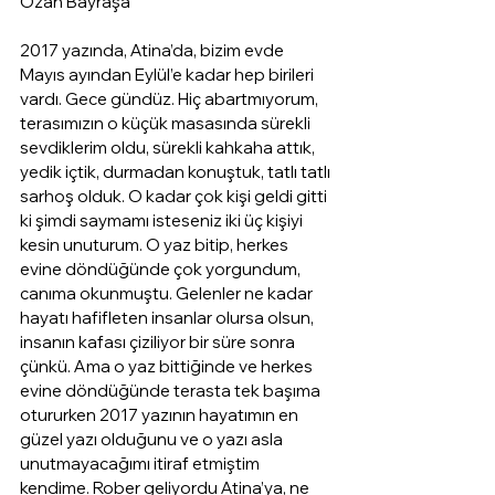
Ozan Bayraşa
2017 yazında, Atina’da, bizim evde 
Mayıs ayından Eylül’e kadar hep birileri 
vardı. Gece gündüz. Hiç abartmıyorum, 
terasımızın o küçük masasında sürekli 
sevdiklerim oldu, sürekli kahkaha attık, 
yedik içtik, durmadan konuştuk, tatlı tatlı 
sarhoş olduk. O kadar çok kişi geldi gitti 
ki şimdi saymamı isteseniz iki üç kişiyi 
kesin unuturum. O yaz bitip, herkes 
evine döndüğünde çok yorgundum, 
canıma okunmuştu. Gelenler ne kadar 
hayatı hafifleten insanlar olursa olsun, 
insanın kafası çiziliyor bir süre sonra 
çünkü. Ama o yaz bittiğinde ve herkes 
evine döndüğünde terasta tek başıma 
otururken 2017 yazının hayatımın en 
güzel yazı olduğunu ve o yazı asla 
unutmayacağımı itiraf etmiştim 
kendime. Rober geliyordu Atina’ya, ne 