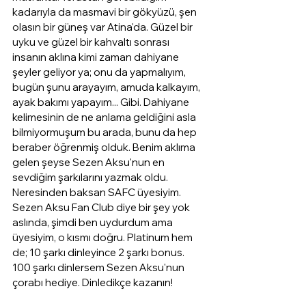
kadarıyla da masmavi bir gökyüzü, şen 
olasın bir güneş var Atina'da. Güzel bir 
uyku ve güzel bir kahvaltı sonrası 
insanın aklına kimi zaman dahiyane 
şeyler geliyor ya; onu da yapmalıyım, 
bugün şunu arayayım, amuda kalkayım, 
ayak bakımı yapayım... Gibi. Dahiyane 
kelimesinin de ne anlama geldiğini asla 
bilmiyormuşum bu arada, bunu da hep 
beraber öğrenmiş olduk. Benim aklıma 
gelen şeyse Sezen Aksu'nun en 
sevdiğim şarkılarını yazmak oldu. 
Neresinden baksan SAFC üyesiyim. 
Sezen Aksu Fan Club diye bir şey yok 
aslında, şimdi ben uydurdum ama 
üyesiyim, o kısmı doğru. Platinum hem 
de; 10 şarkı dinleyince 2 şarkı bonus. 
100 şarkı dinlersem Sezen Aksu'nun 
çorabı hediye. Dinledikçe kazanın!