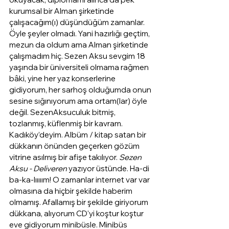
kurumsal bir Alman şirketinde 
çalışacağım(ı) düşündüğüm zamanlar. 
Öyle şeyler olmadı. Yani hazırlığı geçtim, 
mezun da oldum ama Alman şirketinde 
çalışmadım hiç. Sezen Aksu sevgim 18 
yaşında bir üniversiteli olmama rağmen 
bâki, yine her yaz konserlerine 
gidiyorum, her sarhoş olduğumda onun 
sesine sığınıyorum ama ortam(lar) öyle 
değil. SezenAksuculuk bitmiş, 
tozlanmış, küflenmiş bir kavram. 
Kadıköy’deyim. Albüm / kitap satan bir 
dükkanın önünden geçerken gözüm 
vitrine asılmış bir afişe takılıyor. 
Sezen 
Aksu - Deliveren
 yazıyor üstünde. Ha-di 
ba-ka-lııııım! O zamanlar internet var var 
olmasına da hiçbir şekilde haberim 
olmamış. Afallamış bir şekilde giriyorum 
dükkana, alıyorum CD'yi koştur koştur 
eve gidiyorum minibüsle. Minibüs 