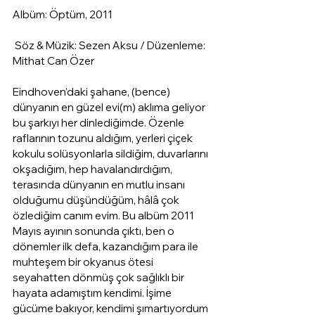
Albüm: Öptüm, 2011
 Söz & Müzik: Sezen Aksu / Düzenleme: 
Mithat Can Özer
Eindhoven’daki şahane, (bence) 
dünyanın en güzel evi(m) aklıma geliyor 
bu şarkıyı her dinlediğimde. Özenle 
raflarının tozunu aldığım, yerleri çiçek 
kokulu solüsyonlarla sildiğim, duvarlarını 
okşadığım, hep havalandırdığım, 
terasında dünyanın en mutlu insanı 
olduğumu düşündüğüm, hâlâ çok 
özlediğim canım evim. Bu albüm 2011 
Mayıs ayının sonunda çıktı, ben o 
dönemler ilk defa, kazandığım para ile 
muhteşem bir okyanus ötesi 
seyahatten dönmüş çok sağlıklı bir 
hayata adamıştım kendimi. İşime 
gücüme bakıyor, kendimi şımartıyordum 