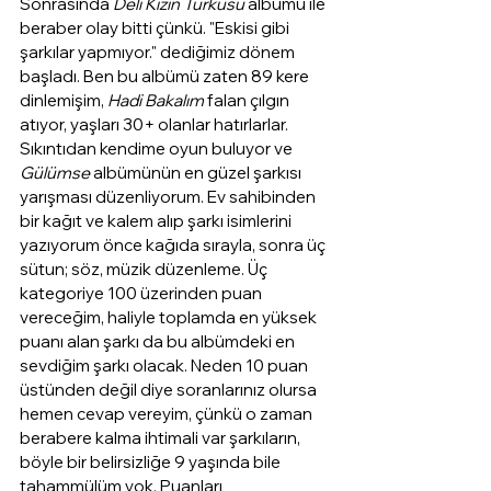
Sonrasında 
Deli Kızın Türküsü
 albümü ile 
beraber olay bitti çünkü. "Eskisi gibi 
şarkılar yapmıyor." dediğimiz dönem 
başladı. Ben bu albümü zaten 89 kere 
dinlemişim, 
Hadi Bakalım
 falan çılgın 
atıyor, yaşları 30+ olanlar hatırlarlar. 
Sıkıntıdan kendime oyun buluyor ve 
Gülümse
 albümünün en güzel şarkısı 
yarışması düzenliyorum. Ev sahibinden 
bir kağıt ve kalem alıp şarkı isimlerini 
yazıyorum önce kağıda sırayla, sonra üç 
sütun; söz, müzik düzenleme. Üç 
kategoriye 100 üzerinden puan 
vereceğim, haliyle toplamda en yüksek 
puanı alan şarkı da bu albümdeki en 
sevdiğim şarkı olacak. Neden 10 puan 
üstünden değil diye soranlarınız olursa 
hemen cevap vereyim, çünkü o zaman 
berabere kalma ihtimali var şarkıların, 
böyle bir belirsizliğe 9 yaşında bile 
tahammülüm yok. Puanları 