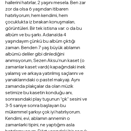
hallerini hatırlar, 2 yaşını mesela. Ben zar 
zor da olsa 6 yaşından itibaren 
hatırlıyorum; hem kendimi, hem 
çocuklukta iz bırakan konuşmaları, 
görüntüleri. Bir tek istisna var: o da bu 
albüm ve bu şarkı. Adana’da 4 
yaşındayım çünkü bu albüm çıktığı 
zaman. Benden 7 yaş büyük ablamın 
albümü deliler gibi dinlediğini 
anımsıyorum, Sezen Aksu’nun kaset (o 
zamanlar kaset vardı) kapağındaki inek 
yalamış ve arkaya yatırılmış saçlarını ve 
yanaklarındaki o pastel makyajı. Aynı 
zamanda plakçalar da olan müzik 
setimize bu kasetin konduğu anı, 
sonrasındaki play tuşunun “çık” sesini ve 
3-5 saniye sonra başlayan bu 
mükemmel şarkıyı çok iyi hatırlıyorum. 
Kendimi, evi, ablamın annemin o 
zamanlarki tipini, ne yaptığımı asla 