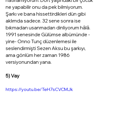
hatırlamıyorum. Dört yaşındaki bir çocuk 
ne yapabilir onu da pek bilmiyorum. 
Şarkı ve bana hissettirdikleri dün gibi 
aklımda sadece. 32 sene sonra ise 
bıkmadan usanmadan dinliyorum hâlâ. 
1991 senesinde Gülümse albümünde -
yine- Onno Tunç düzenlemesi ile 
seslendirmişti Sezen Aksu bu şarkıyı, 
ama gönlüm her zaman 1986 
versiyonundan yana.
5) Vay
https://youtu.be/TeH7sCVCMJk