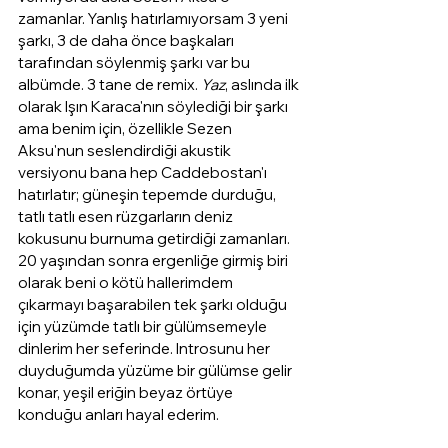
zamanlar. Yanlış hatırlamıyorsam 3 yeni 
şarkı, 3 de daha önce başkaları 
tarafından söylenmiş şarkı var bu 
albümde. 3 tane de remix. 
Yaz
, aslında ilk 
olarak Işın Karaca'nın söylediği bir şarkı 
ama benim için, özellikle Sezen 
Aksu'nun seslendirdiği akustik 
versiyonu bana hep Caddebostan'ı 
hatırlatır; güneşin tepemde durduğu, 
tatlı tatlı esen rüzgarların deniz 
kokusunu burnuma getirdiği zamanları. 
20 yaşından sonra ergenliğe girmiş biri 
olarak beni o kötü hallerimdem 
çıkarmayı başarabilen tek şarkı olduğu 
için yüzümde tatlı bir gülümsemeyle 
dinlerim her seferinde. Introsunu her 
duyduğumda yüzüme bir gülümse gelir 
konar, yeşil eriğin beyaz örtüye 
konduğu anları hayal ederim.