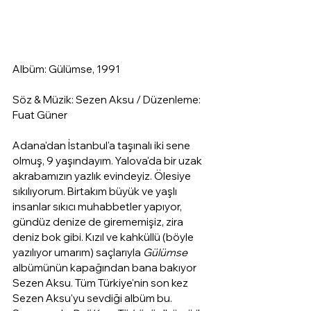
Albüm: Gülümse, 1991
Söz & Müzik: Sezen Aksu / Düzenleme: 
Fuat Güner
Adana'dan İstanbul'a taşınalı iki sene 
olmuş, 9 yaşındayım. Yalova'da bir uzak 
akrabamızın yazlık evindeyiz. Ölesiye 
sıkılıyorum. Birtakım büyük ve yaşlı 
insanlar sıkıcı muhabbetler yapıyor, 
gündüz denize de girememişiz, zira 
deniz bok gibi. Kızıl ve kahküllü (böyle 
yazılıyor umarım) saçlarıyla 
Gülümse
albümünün kapağından bana bakıyor 
Sezen Aksu. Tüm Türkiye'nin son kez 
Sezen Aksu'yu sevdiği albüm bu. 