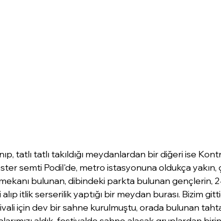
nıp, tatlı tatlı takıldığı meydanlardan bir diğeri ise Kon
ster semti Podil'de, metro istasyonuna oldukça yakın,
ekanı bulunan, dibindeki parkta bulunan gençlerin, 24
lıp itlik serserilik yaptığı bir meydan burası. Bizim gitti
vali için dev bir sahne kurulmuştu, orada bulunan taht
alarımızı aldık, festivalde sahne alacak gruplardan birin