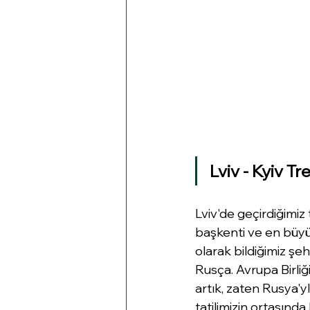
Lviv - Kyiv Tr
Lviv'de geçirdiğimiz
başkenti ve en büyü
olarak bildiğimiz şe
Rusça. Avrupa Birliğ
artık, zaten Rusya'yl
tatilimizin ortasınd