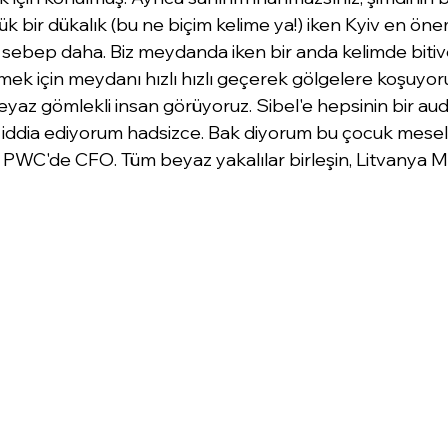
ük bir dükalık (bu ne biçim kelime ya!) iken Kyiv en öne
bir sebep daha. Biz meydanda iken bir anda kelimde biti
mek için meydanı hızlı hızlı geçerek gölgelere koşuyor
z gömlekli insan görüyoruz. Sibel'e hepsinin bir audi
nı iddia ediyorum hadsizce. Bak diyorum bu çocuk mesel
m PWC'de CFO. Tüm beyaz yakalılar birleşin, Litvanya 