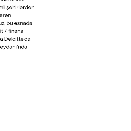
mli şehirlerden 
veren 
uz, bu esnada 
t / finans 
a Deloitte'da 
Meydanı'nda 