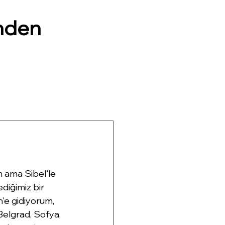
nden
m ama Sibel'le 
iğimiz bir 
n'e gidiyorum, 
Belgrad, Sofya, 