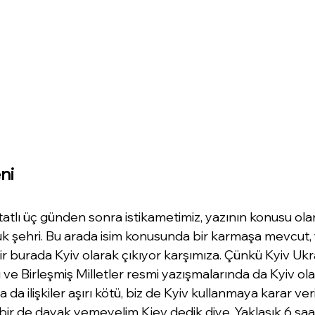
eni
 tatlı üç günden sonra istikametimiz, yazının konusu olan
k şehri. Bu arada isim konusunda bir karmaşa mevcut, y
hir burada Kyiv olarak çıkıyor karşımıza. Çünkü Kyiv Uk
i ve Birleşmiş Milletler resmi yazışmalarında da Kyiv ol
a da ilişkiler aşırı kötü, biz de Kyiv kullanmaya karar ver
a bir de dayak yemeyelim Kiev dedik diye. Yaklaşık 6 saa