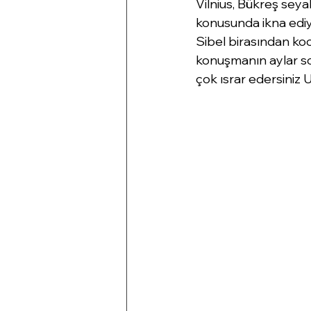
Vilnius, Bükreş sey
konusunda ikna ediyo
Sibel birasından koca
konuşmanın aylar so
çok ısrar edersiniz U