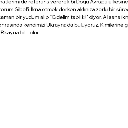
ahatlerimi de referans vererek bi Doğu Avrupa ülkesine
rum Sibel'i. İkna etmek derken aklınıza zorlu bir süre
man bir yudum alıp "Gidelim tabii ki!" diyor. Al sana ikn
nrasında kendimizi Ukrayna'da buluyoruz. Kimilerine g
Rkayna bile olur. 