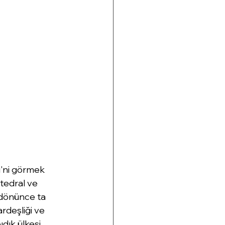
'ni görmek 
atedral ve 
 dönünce ta 
rdeşliği ve 
dık ülkesi 