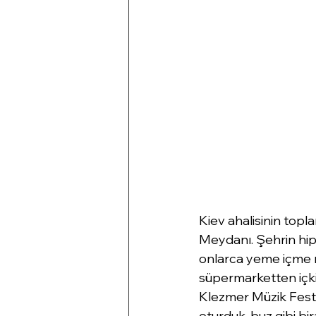
Kiev ahalisinin topla
Meydanı. Şehrin hip
onlarca yeme içme m
süpermarketten içki a
Klezmer Müzik Festi
oturduk, buz gibi bir