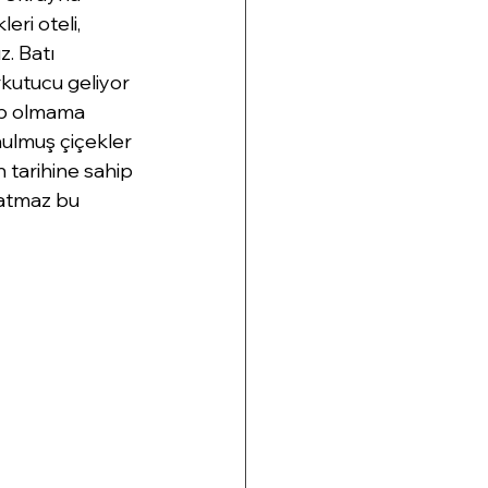
ri oteli, 
. Batı 
kutucu geliyor 
ip olmama 
nulmuş çiçekler 
n tarihine sahip 
 atmaz bu 