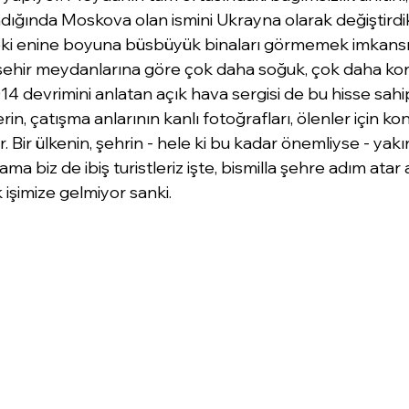
dığında Moskova olan ismini Ukrayna olarak değiştirdikle
i enine boyuna büsbüyük binaları görmemek imkansız
ehir meydanlarına göre çok daha soğuk, çok daha kor
 devrimini anlatan açık hava sergisi de bu hisse sah
in, çatışma anlarının kanlı fotoğrafları, ölenler için ko
r. Bir ülkenin, şehrin - hele ki bu kadar önemliyse - yakı
ma biz de ibiş turistleriz işte, bismilla şehre adım atar
işimize gelmiyor sanki. 