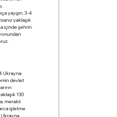
, 
kça yaygın, 3-4 
sanız yaklaşık 
 içinde şehrin 
syonundan 
ruz.
14 Ukrayna 
emin devlet 
arırın 
aklaşık 130 
a, meraklı 
arca işletme 
, Ukrayna 