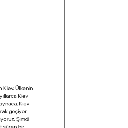
 Kiev. Ülkenin 
ıllarca Kiev 
raynaca, Kiev 
arak geçiyor 
iyoruz. Şimdi 
t süren bir 