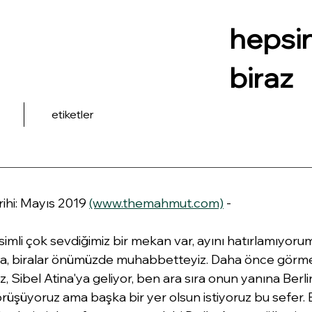
hepsi
biraz
etiketler
rihi: Mayıs 2019 
(www.themahmut.com)
 - 
simli çok sevdiğimiz bir mekan var, ayını hatırlamıyoru
a, biralar önümüzde muhabbetteyiz. Daha önce görmed
z, Sibel Atina'ya geliyor, ben ara sıra onun yanına Berli
rüşüyoruz ama başka bir yer olsun istiyoruz bu sefer. 