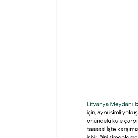
Litvanya Meydanı
, 
için, aynı isimli yok
önündeki kule çarpı
taaaaa! İşte karşımız
işbirliğini simgeleme