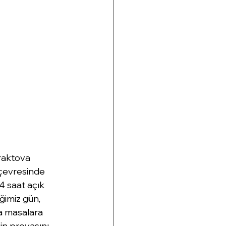
traktova 
 çevresinde 
 saat açık 
ğimiz gün, 
a masalara 
in provasını 