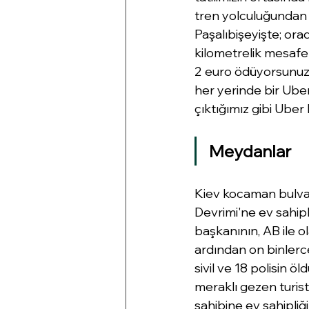
tren yolculuğundan 
Paşalıbişeyişte; ora
kilometrelik mesafe
2 euro ödüyorsunuz.
her yerinde bir Ube
çıktığımız gibi Uber
Meydanlar 
Kiev kocaman bulvar
Devrimi'ne ev sahipl
başkanının, AB ile o
ardından on binlerce
sivil ve 18 polisin 
meraklı gezen turist
sahibine ev sahipliğ