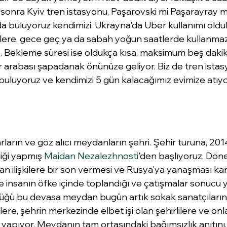
sonra Kyiv tren istasyonu, Paşarovski mi Paşarayray mı
da buluyoruz kendimizi. Ukrayna'da Uber kullanımı oldu
lere, gece geç ya da sabah yoğun saatlerde kullanmaz
 Bekleme süresi ise oldukça kısa, maksimum beş dakika
r arabası şapadanak önünüze geliyor. Biz de tren ista
 buluyoruz ve kendimizi 5 gün kalacağımız evimize atıyo
ların ve göz alıcı meydanların şehri. Şehir turuna, 20
iği yapmış 
Maidan Nezalezhnosti
'den başlıyoruz. Dön
lan ilişkilere bir son vermesi ve Rusya'ya yanaşması kar
 insanın öfke içinde toplandığı ve çatışmalar sonucu y
öldüğü bu devasa meydan bugün artık sokak sanatçıların
lere, şehrin merkezinde elbet işi olan şehirlilere ve onl
i yapıyor. Meydanın tam ortasındaki bağımsızlık anıtını