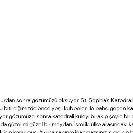
burdan sonra gözümüzü okşuyor. St. Sophia's Katedrali
uşu bitirdiğimizde önce yeşil kubbeleri ile bahsi geçen k
yor gözümüze, sonra katedrali kuleyi bırakıp şöyle bir
da güzel mi güzel bir meydan. İsmi iki ülke arasındaki ka
k için konulmuş. Ayrıca sanırım inanmazsınız, şimdinin bı