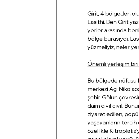
Girit, 4 bölgeden o
Lasithi. Ben Girit y
yerler arasında ben
bölge burasıydı. Lasi
yüzmeliyiz, neler ye
Önemli yerleşim biri
Bu bölgede nüfusu bi
merkezi Ag. Nikolaos
şehir. Gölün çevres
daim cıvıl cıvıl. Bun
ziyaret edilen, popül
yaşayanların tercih e
özellikle Kitroplatia