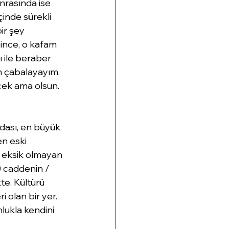
nrasında ise  
çinde sürekli 
ir şey 
ince, o kafam 
 ile beraber 
m çabalayayım, 
cek ama olsun. 
dası, en büyük 
en eski 
i eksik olmayan 
0 caddenin / 
te. Kültürü 
i olan bir yer. 
nlukla kendini 