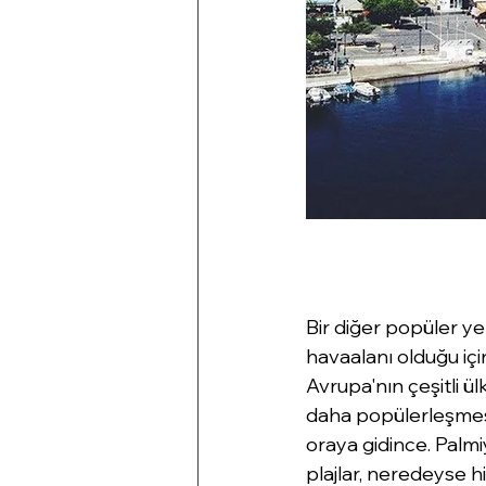
Bir diğer popüler yer
havaalanı olduğu için
Avrupa'nın çeşitli ü
daha popülerleşmesin
oraya gidince. Palmi
plajlar, neredeyse h