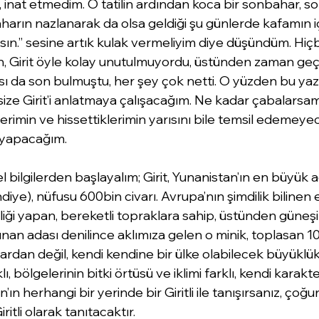
, inat etmedim. O tatilin ardından koca bir sonbahar, so
Baharın nazlanarak da olsa geldiği şu günlerde kafamın i
lısın.” sesine artık kulak vermeliyim diye düşündüm. Hiçb
 Girit öyle kolay unutulmuyordu, üstünden zaman geç
ı da son bulmuştu, her şey çok netti. O yüzden bu yazı
size Girit’i anlatmaya çalışacağım. Ne kadar çabalarsa
erimin ve hissettiklerimin yarısını bile temsil edemeye
 yapacağım.
bilgilerden başlayalım; Girit, Yunanistan’ın en büyük a
iye), nüfusu 600bin civarı. Avrupa’nın şimdilik bilinen 
liği yapan, bereketli topraklara sahip, üstünden güneş
unan adası denilince aklımıza gelen o minik, toplasan 1
rdan değil, kendi kendine bir ülke olabilecek büyüklük
lı, bölgelerinin bitki örtüsü ve iklimi farklı, kendi karakter
n herhangi bir yerinde bir Giritli ile tanışırsanız, çoğu
ritli olarak tanıtacaktır.