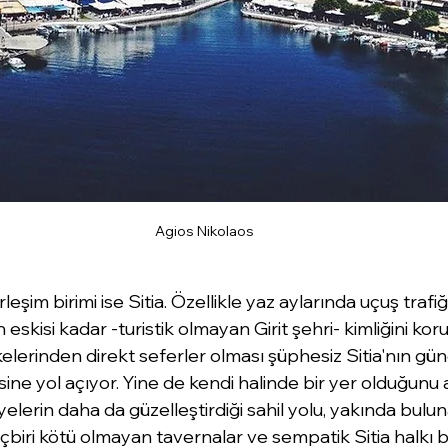
Agios Nikolaos
leşim birimi ise Sitia. Özellikle yaz aylarında uçuş trafiği
 eskisi kadar -turistik olmayan Girit şehri- kimliğini kor
lkelerinden direkt seferler olması şüphesiz Sitia'nın g
e yol açıyor. Yine de kendi halinde bir yer olduğunu a
yelerin daha da güzelleştirdiği sahil yolu, yakında bu
içbiri kötü olmayan tavernalar ve sempatik Sitia halkı 