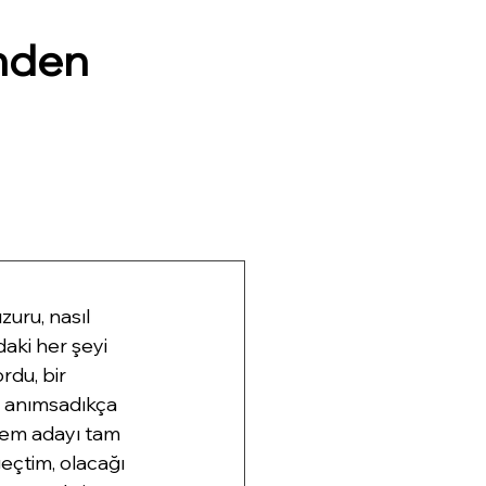
nden
uru, nasıl 
daki her şeyi 
du, bir 
i anımsadıkça 
şem adayı tam 
eçtim, olacağı 