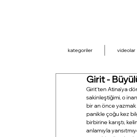
kategoriler
videolar
Girit - Büyül
Girit’ten Atina’ya d
sakinleştiğimi, o inan
bir an önce yazmak 
panikle çoğu kez bi
birbirine karıştı, 
anlamıyla yansıtmıy