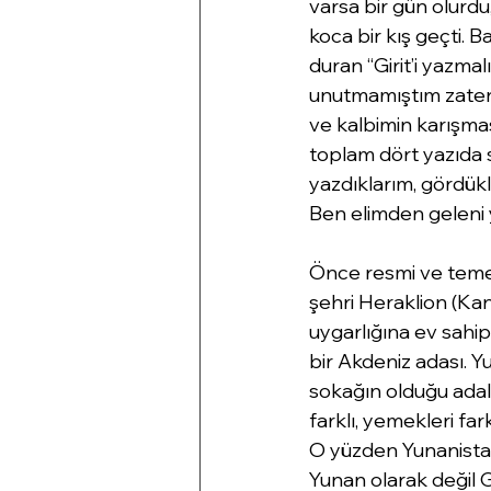
varsa bir gün olurdu
koca bir kış geçti. 
duran “Girit’i yazma
unutmamıştım zaten,
ve kalbimin karışmas
toplam dört yazıda 
yazdıklarım, gördükl
Ben elimden geleni
Önce resmi ve temel 
şehri Heraklion (Kand
uygarlığına ev sahip
bir Akdeniz adası. Y
sokağın olduğu adala
farklı, yemekleri fark
O yüzden Yunanistan’ı
Yunan olarak değil Gi