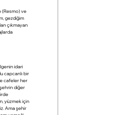
o (Resmo) ve 
üm, gezdiğim 
dan çıkmayan 
jlarda 
genin idari 
u capcanlı bir 
e cafeler her 
şehrin diğer 
irde 
in, yüzmek için 
iz. Ama şehir 