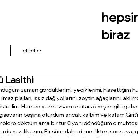
hepsi
biraz
etiketler
ü Lasithi
öndüğüm zaman gördüklerimi, yediklerimi, hissettiğim huz
ılmaz plajları, ıssız dağ yollarını, zeytin ağaçlarını, aklım
istedim. Hemen yazmazsam unutacakmışım gibi geliyor
lgisayarın başına oturdum ancak kalbim ve kafam Girit’
kelimelere döktüm ama bir türlü yeni döndüğüm o muhte
ordu yazdıklarım. Bir süre daha denedikten sonra vazg