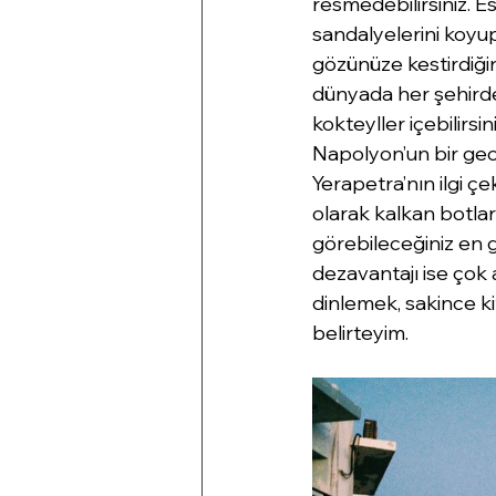
resmedebilirsiniz. E
sandalyelerini koyu
gözünüze kestirdiğini
dünyada her şehirde
kokteyller içebilirsi
Napolyon’un bir gece
Yerapetra’nın ilgi ç
olarak kalkan botlar
görebileceğiniz en g
dezavantajı ise çok
dinlemek, sakince kit
belirteyim.