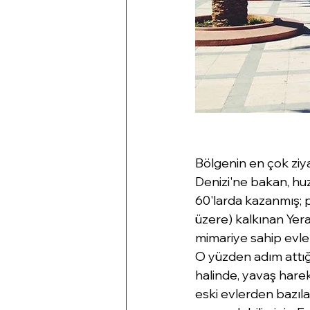
Bölgenin en çok ziyar
Denizi'ne bakan, hu
60'larda kazanmış; 
üzere) kalkınan Yerap
mimariye sahip evler
O yüzden adım attığı
halinde, yavaş harek
eski evlerden bazıl