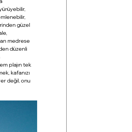
a 
rüyebilir, 
mlenebilir, 
rinden güzel 
le, 
ılan medrese 
den düzenli 
 
em plajın tek 
ek, kafanızı 
er değil, onu 