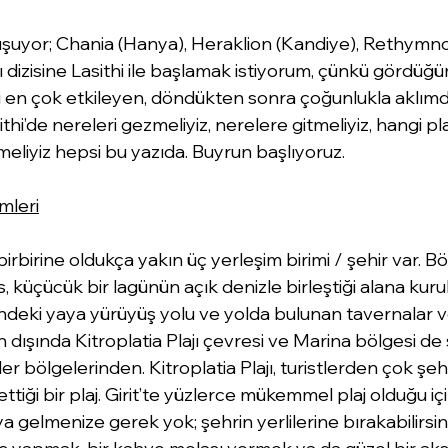
luşuyor; Chania (Hanya), Heraklion (Kandiye), Rethymn
azı dizisine Lasithi ile başlamak istiyorum, çünkü gördüğ
i en çok etkileyen, döndükten sonra çoğunlukla aklım
thi’de nereleri gezmeliyiz, nerelere gitmeliyiz, hangi pla
meliyiz hepsi bu yazıda. Buyrun başlıyoruz.
mleri
rbirine oldukça yakın üç yerleşim birimi / şehir var. Böl
, küçücük bir lagünün açık denizle birleştiği alana kurul
indeki yaya yürüyüş yolu ve yolda bulunan tavernalar v
un dışında Kitroplatia Plajı çevresi ve Marina bölgesi de 
er bölgelerinden. Kitroplatia Plajı, turistlerden çok şeh
ttiği bir plaj. Girit’te yüzlerce mükemmel plaj olduğu iç
’ya gelmenize gerek yok; şehrin yerlilerine bırakabilirsin