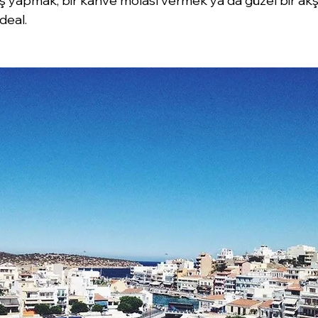
ş yapmak, bir kahve molası vermek ya da güzel bir a
deal.