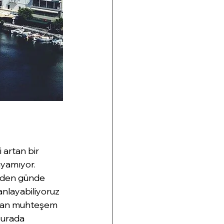
 artan bir 
uyamıyor. 
ünden günde 
nlayabiliyoruz 
lunan muhteşem 
burada 