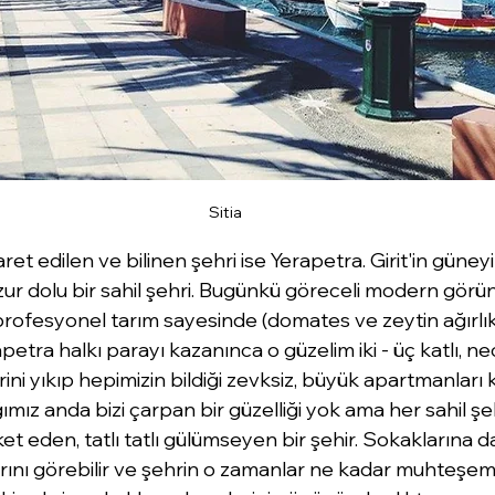
Sitia
et edilen ve bilinen şehri ise Yerapetra. Girit'in güney
zur dolu bir sahil şehri. Bugünkü göreceli modern görü
profesyonel tarım sayesinde (domates ve zeytin ağırlık
etra halkı parayı kazanınca o güzelim iki - üç katlı, ne
ini yıkıp hepimizin bildiği zevksiz, büyük apartmanları
mız anda bizi çarpan bir güzelliği yok ama her sahil şeh
et eden, tatlı tatlı gülümseyen bir şehir. Sokaklarına da
arını görebilir ve şehrin o zamanlar ne kadar muhteşe