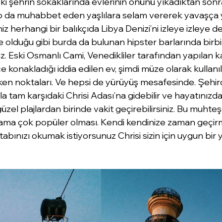
ski şehrin sokaklarında evlerinin önünü yıkadıktan sonr
p da muhabbet eden yaşlılara selam vererek yavaşça yü
z herhangi bir balıkçıda Libya Denizi’ni izleye izleye de
 olduğu gibi burda da bulunan hipster barlarında birbi
niz. Eski Osmanlı Cami, Venedikliler tarafından yapılan ka
 konakladığı iddia edilen ev, şimdi müze olarak kullan
eken noktaları. Ve hepsi de yürüyüş mesafesinde. Şehir
la tam karşıdaki Chrisi Adası’na gidebilir ve hayatınızda
üzel plajlardan birinde vakit geçirebilirsiniz. Bu muhteş
 ama çok popüler olması. Kendi kendinize zaman geçirm
abınızı okumak istiyorsunuz Chrisi sizin için uygun bir y