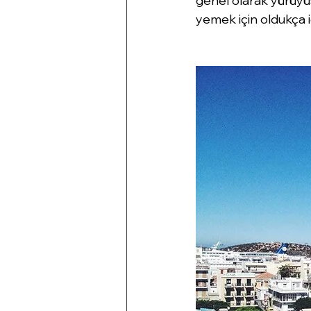
genel olarak yürüyü
yemek için oldukça i