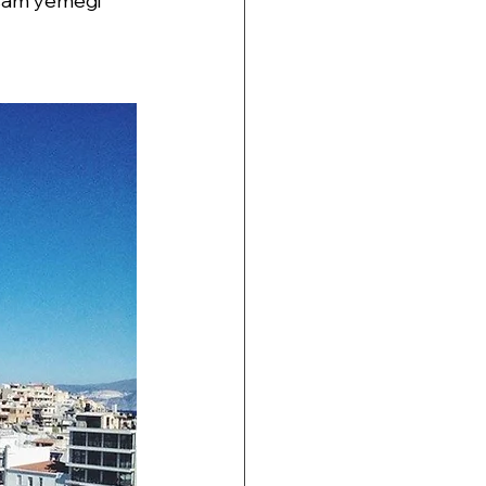
kşam yemeği 