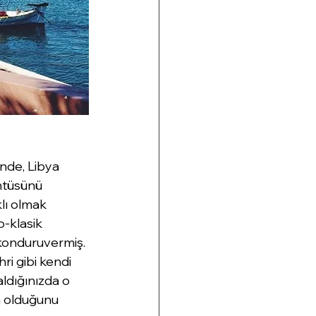
inde, Libya 
ntüsünü 
lı olmak 
o-klasik 
 konduruvermiş. 
ri gibi kendi 
ldığınızda o 
m olduğunu 