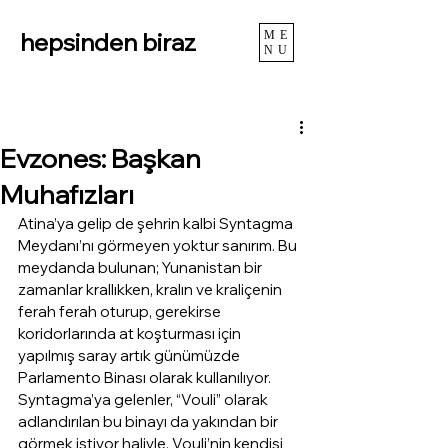
hepsinden biraz
ME
NU
Evzones: Başkan
Muhafızları
Atina’ya gelip de şehrin kalbi Syntagma 
Meydanı’nı görmeyen yoktur sanırım. Bu 
meydanda bulunan; Yunanistan bir 
zamanlar krallıkken, kralın ve kraliçenin 
ferah ferah oturup, gerekirse 
koridorlarında at koşturması için 
yapılmış saray artık günümüzde 
Parlamento Binası olarak kullanılıyor. 
Syntagma’ya gelenler, “Vouli” olarak 
adlandırılan bu binayı da yakından bir 
görmek istiyor haliyle. Vouli’nin kendisi 