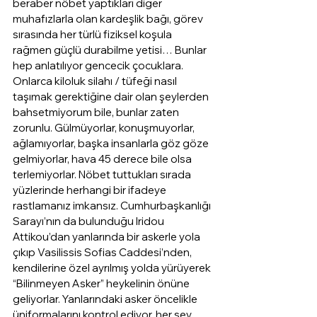
beraber nöbet yaptıkları diğer 
muhafızlarla olan kardeşlik bağı, görev 
sırasında her türlü fiziksel koşula 
rağmen güçlü durabilme yetisi… Bunlar 
hep anlatılıyor gencecik çocuklara. 
Onlarca kiloluk silahı / tüfeği nasıl 
taşımak gerektiğine dair olan şeylerden 
bahsetmiyorum bile, bunlar zaten 
zorunlu. Gülmüyorlar, konuşmuyorlar, 
ağlamıyorlar, başka insanlarla göz göze 
gelmiyorlar, hava 45 derece bile olsa 
terlemiyorlar. Nöbet tuttukları sırada 
yüzlerinde herhangi bir ifadeye 
rastlamanız imkansız. Cumhurbaşkanlığı 
Sarayı’nın da bulunduğu Iridou 
Attikou’dan yanlarında bir askerle yola 
çıkıp Vasilissis Sofias Caddesi’nden, 
kendilerine özel ayrılmış yolda yürüyerek 
“Bilinmeyen Asker” heykelinin önüne 
geliyorlar. Yanlarındaki asker öncelikle 
üniformalarını kontrol ediyor, her şey 