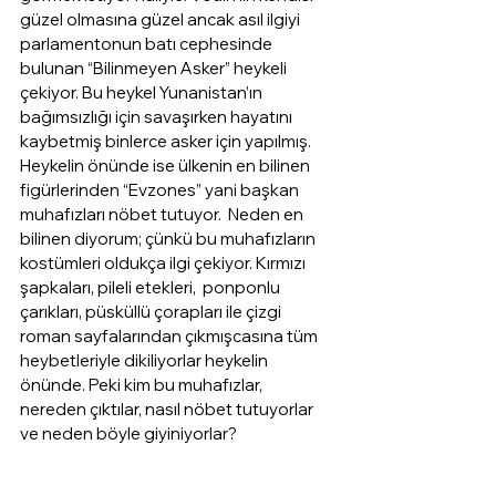
güzel olmasına güzel ancak asıl ilgiyi 
parlamentonun batı cephesinde 
bulunan “Bilinmeyen Asker” heykeli 
çekiyor. Bu heykel Yunanistan’ın 
bağımsızlığı için savaşırken hayatını 
kaybetmiş binlerce asker için yapılmış. 
Heykelin önünde ise ülkenin en bilinen 
figürlerinden “Evzones” yani başkan 
muhafızları nöbet tutuyor.  Neden en 
bilinen diyorum; çünkü bu muhafızların 
kostümleri oldukça ilgi çekiyor. Kırmızı 
şapkaları, pileli etekleri,  ponponlu 
çarıkları, püsküllü çorapları ile çizgi 
roman sayfalarından çıkmışcasına tüm 
heybetleriyle dikiliyorlar heykelin 
önünde. Peki kim bu muhafızlar, 
nereden çıktılar, nasıl nöbet tutuyorlar 
ve neden böyle giyiniyorlar?