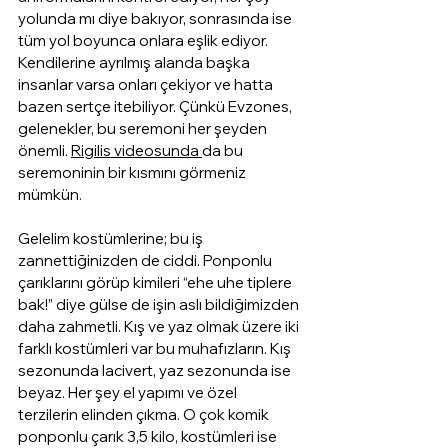
yolunda mı diye bakıyor, sonrasında ise 
tüm yol boyunca onlara eşlik ediyor. 
Kendilerine ayrılmış alanda başka 
insanlar varsa onları çekiyor ve hatta 
bazen sertçe itebiliyor. Çünkü Evzones, 
gelenekler, bu seremoni her şeyden 
önemli. 
Rigilis videosunda
da bu 
seremoninin bir kısmını görmeniz 
mümkün. 
Gelelim kostümlerine; bu iş 
zannettiğinizden de ciddi. Ponponlu 
çarıklarını görüp kimileri “ehe uhe tiplere 
bak!” diye gülse de işin aslı bildiğimizden 
daha zahmetli. Kış ve yaz olmak üzere iki 
farklı kostümleri var bu muhafızların. Kış 
sezonunda lacivert, yaz sezonunda ise 
beyaz. Her şey el yapımı ve özel 
terzilerin elinden çıkma. O çok komik 
ponponlu çarık 3,5 kilo, kostümleri ise 