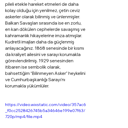
pileli etekle hareket etmeleri de daha 
kolay olduğu için yenilmez, çetin ceviz 
askerler olarak bilinmiş ve ünlenmişler. 
Balkan Savaşları sırasında ise en zorlu, 
en kan dökülen cephelerde savaşmış ve 
kahramanlık hikayelerine imza atmışlar. 
Kudretli imajları daha da güçlenmiş 
anlayacağınız. 1868 senesinde bir kısmı 
da kraliyet ailesini ve sarayı korumakla 
görevlendirilmiş. 1929 senesinden 
itibaren ise sembolik olarak, 
bahsettiğim “Bilinmeyen Asker” heykelini 
ve Cumhurbaşkanlığı Sarayı’nı 
korumakla yükümlüler.
https://video.wixstatic.com/video/357ac6
_f0cc2528426745b5a34646e199e07f63/
720p/mp4/file.mp4