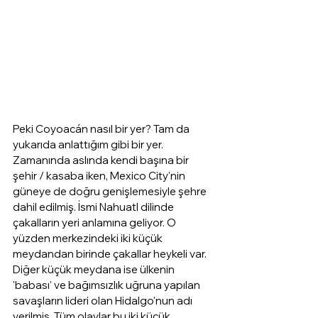
Peki Coyoacán nasıl bir yer? Tam da 
yukarıda anlattığım gibi bir yer. 
Zamanında aslında kendi başına bir 
şehir / kasaba iken, Mexico City'nin 
güneye de doğru genişlemesiyle şehre 
dahil edilmiş. İsmi Nahuatl dilinde 
çakalların yeri anlamına geliyor. O 
yüzden merkezindeki iki küçük 
meydandan birinde çakallar heykeli var. 
Diğer küçük meydana ise ülkenin 
'babası' ve bağımsızlık uğruna yapılan 
savaşların lideri olan Hidalgo'nun adı 
verilmiş. Tüm olaylar bu iki küçük 