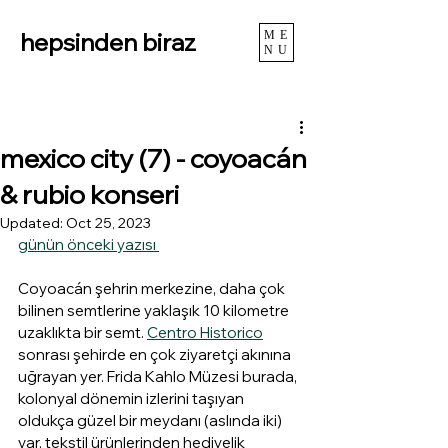
hepsinden biraz
ME
NU
mexico city (7) - coyoacán
& rubio konseri
Updated:
Oct 25, 2023
günün önceki yazısı 
Coyoacán şehrin merkezine, daha çok 
bilinen semtlerine yaklaşık 10 kilometre 
uzaklıkta bir semt. 
Centro Historico
sonrası şehirde en çok ziyaretçi akınına 
uğrayan yer. Frida Kahlo Müzesi burada, 
kolonyal dönemin izlerini taşıyan 
oldukça güzel bir meydanı (aslında iki) 
var, tekstil ürünlerinden hediyelik 