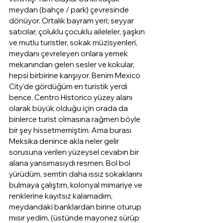
meydan (bahçe / park) çevresinde 
dönüyor. Ortalık bayram yeri; seyyar 
satıcılar, çoluklu çocuklu aileleler, şaşkın 
ve mutlu turistler, sokak müzisyenleri, 
meydanı çevreleyen onlara yemek 
mekanından gelen sesler ve kokular, 
hepsi birbirine karışıyor. Benim Mexico 
City'de gördüğüm en turistik yerdi 
bence. Centro Historico yüzey alanı 
olarak büyük olduğu için orada da 
binlerce turist olmasına rağmen böyle 
bir şey hissetmemiştim. Ama burası 
Meksika denince akla neler gelir 
sorusuna verilen yüzeysel cevabın bir 
alana yansımasıydı resmen. Bol bol 
yürüdüm, semtin daha ıssız sokaklarını 
bulmaya çalıştım, kolonyal mimariye ve 
renklerine kayıtsız kalamadım, 
meydandaki banklardan birine oturup 
mısır yedim, (üstünde mayonez sürüp 