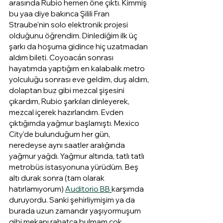
arasında Rubio hemen öne çıktı. Kimmiş 
bu yaa diye bakınca Şilili Fran 
Straube'nin solo elektronik projesi 
olduğunu öğrendim. Dinlediğim ilk üç 
şarkı da hoşuma gidince hiç uzatmadan 
aldım bileti. Coyoacán sonrası 
hayatımda yaptığım en kalabalık metro 
yolculuğu sonrası eve geldim, duş aldım, 
dolaptan buz gibi mezcal şişesini 
çıkardım, Rubio şarkıları dinleyerek, 
mezcal içerek hazırlandım. Evden 
çıktığımda yağmur başlamıştı. Mexico 
City'de bulunduğum her gün, 
neredeyse aynı saatler aralığında 
yağmur yağdı. Yağmur altında, tatlı tatlı 
metrobüs istasyonuna yürüdüm. Beş 
altı durak sonra (tam olarak 
hatırlamıyorum) 
Auditorio BB
karşımda 
duruyordu. Sanki şehirliymişim ya da 
burada uzun zamandır yaşıyormuşum 
gibi mekanı rahatça bulmam çok 