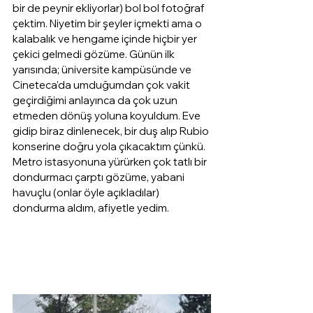
bir de peynir ekliyorlar) bol bol fotoğraf 
çektim. Niyetim bir şeyler içmekti ama o 
kalabalık ve hengame içinde hiçbir yer 
çekici gelmedi gözüme. Günün ilk 
yarısında; üniversite kampüsünde ve 
Cineteca'da umduğumdan çok vakit 
geçirdiğimi anlayınca da çok uzun 
etmeden dönüş yoluna koyuldum. Eve 
gidip biraz dinlenecek, bir duş alıp Rubio 
konserine doğru yola çıkacaktım çünkü. 
Metro istasyonuna yürürken çok tatlı bir 
dondurmacı çarptı gözüme, yabani 
havuçlu (onlar öyle açıkladılar) 
dondurma aldım, afiyetle yedim.