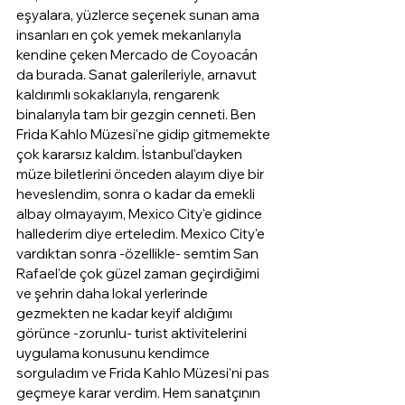
eşyalara, yüzlerce seçenek sunan ama 
insanları en çok yemek mekanlarıyla 
kendine çeken Mercado de Coyoacán 
da burada. Sanat galerileriyle, arnavut 
kaldırımlı sokaklarıyla, rengarenk 
binalarıyla tam bir gezgin cenneti. Ben 
Frida Kahlo Müzesi'ne gidip gitmemekte 
çok kararsız kaldım. İstanbul'dayken 
müze biletlerini önceden alayım diye bir 
heveslendim, sonra o kadar da emekli 
albay olmayayım, Mexico City'e gidince 
hallederim diye erteledim. Mexico City'e 
vardıktan sonra -özellikle- semtim San 
Rafael'de çok güzel zaman geçirdiğimi 
ve şehrin daha lokal yerlerinde 
gezmekten ne kadar keyif aldığımı 
görünce -zorunlu- turist aktivitelerini 
uygulama konusunu kendimce 
sorguladım ve Frida Kahlo Müzesi'ni pas 
geçmeye karar verdim. Hem sanatçının 