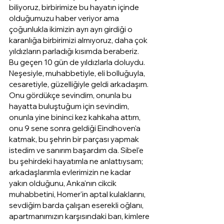
biliyoruz, birbirimize bu hayatın içinde 
olduğumuzu haber veriyor ama 
çoğunlukla ikimizin ayrı ayrı girdiği o 
karanlığa birbirimizi almıyoruz, daha çok 
yıldızların parladığı kısımda beraberiz. 
Bu geçen 10 gün de yıldızlarla doluydu. 
Neşesiyle, muhabbetiyle, eli bolluğuyla, 
cesaretiyle, güzelliğiyle geldi arkadaşım. 
Onu gördükçe sevindim, onunla bu 
hayatta buluştuğum için sevindim, 
onunla yine bininci kez kahkaha attım, 
onu 9 sene sonra geldiği Eindhoven'a 
katmak, bu şehrin bir parçası yapmak 
istedim ve sanırım başardım da. Sibel'e 
bu şehirdeki hayatımla ne anlattıysam; 
arkadaşlarımla evlerimizin ne kadar 
yakın olduğunu, Anka'nın cikcik 
muhabbetini, Homer'in aptal kulaklarını, 
sevdiğim barda çalışan eserekli oğlanı, 
apartmanımızın karşısındaki barı, kimlere 