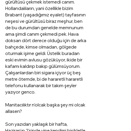
gürültüsü çekmek istemedi canım. 
Hollandalıların, yani özellikle bizim 
Brabant (yaşadığımız eyalet) tayfasının 
neşesi ve gürültüsü biraz meşhur, ben 
de bu durumdan genelde memnunum 
ama şimdi canım çekmedi pek. Hava 
doksan dört derece olduğu için de arka 
bahçede, kimse olmadan, gölgede 
oturmak işime geldi. Üstelik buradan 
eski evimin avlusu gözüküyor, ikide bir 
kafamı kaldırıp bakıp gülümsüyorum. 
Çalışanlardan biri sigara içiyor üç beş 
metre ötemde, bi de hararetli hararetli 
telefonu kullanarak bir takım şeyler 
yazıyor genco. 
Manitacılıktır n'olcak başka şey mi olcak 
allasen?
Son yazıdan yaklaşık bir hafta, 
Haziran'ın 2'sinde yine kendimi bisikletle 