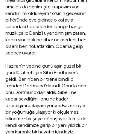
melankoli girdabına kendimi kaptırmam 
ama bu da benim işte, n'apayım yani 
kendimi mi öldüreyim? 6'sının gecesinin 
bi köründe eve gidince o kafayla 
salondaki hoparlörden bangır bangır 
müzik çalıp Deniz'i uyandırmışım zaten, 
kadın yine bak ne kibar ne medeni, ben 
olsam beni tokatlardım. Odama gelip 
sadece uyardı. 
Haziran'ın yedinci günü aşırı güzel bir 
gündü, ahretliğim Sibo Eindhoven'a 
geldi.  Berlin'den bir trene bindi, o 
trenden Dortmund'da indi. Onur'la ben 
onu Dortmund'dan aldık. Sibel'i ne 
kadar sevdiğimi, onu ne kadar 
özlediğimi anlayamıyorum. Bazen öyle 
bir yoğunluğa ulaşıyor ki ölçülemez, 
bilinemez bir şeye dönüşüyor. İkimiz de 
kendi kendimize garip bir yanı yıldızlı, bir 
yanı karanlık bir hayatın içindeyiz, 