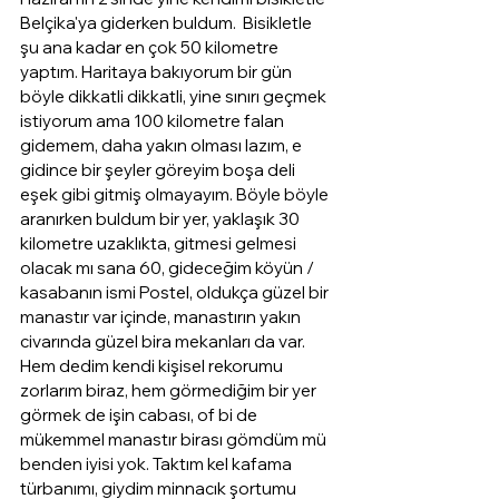
Belçika'ya giderken buldum.  Bisikletle 
şu ana kadar en çok 50 kilometre 
yaptım. Haritaya bakıyorum bir gün 
böyle dikkatli dikkatli, yine sınırı geçmek 
istiyorum ama 100 kilometre falan 
gidemem, daha yakın olması lazım, e 
gidince bir şeyler göreyim boşa deli 
eşek gibi gitmiş olmayayım. Böyle böyle 
aranırken buldum bir yer, yaklaşık 30 
kilometre uzaklıkta, gitmesi gelmesi 
olacak mı sana 60, gideceğim köyün / 
kasabanın ismi Postel, oldukça güzel bir 
manastır var içinde, manastırın yakın 
civarında güzel bira mekanları da var. 
Hem dedim kendi kişisel rekorumu 
zorlarım biraz, hem görmediğim bir yer 
görmek de işin cabası, of bi de 
mükemmel manastır birası gömdüm mü 
benden iyisi yok. Taktım kel kafama 
türbanımı, giydim minnacık şortumu 