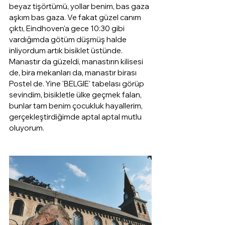
beyaz tişörtümü, yollar benim, bas gaza 
aşkım bas gaza. Ve fakat güzel canım 
çıktı, Eindhoven'a gece 10:30 gibi 
vardığımda götüm düşmüş halde 
inliyordum artık bisiklet üstünde. 
Manastır da güzeldi, manastırın kilisesi 
de, bira mekanları da, manastır birası 
Postel de. Yine 'BELGIE' tabelası görüp 
sevindim, bisikletle ülke geçmek falan, 
bunlar tam benim çocukluk hayallerim, 
gerçekleştirdiğimde aptal aptal mutlu 
oluyorum. 