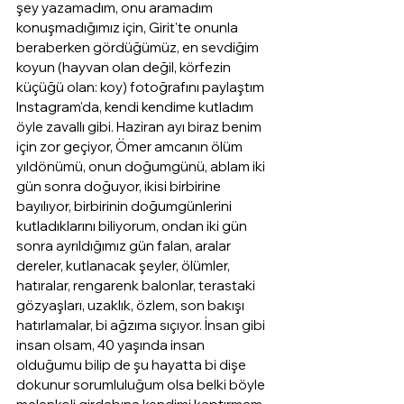
şey yazamadım, onu aramadım 
konuşmadığımız için, Girit'te onunla 
beraberken gördüğümüz, en sevdiğim 
koyun (hayvan olan değil, körfezin 
küçüğü olan: koy) fotoğrafını paylaştım 
Instagram'da, kendi kendime kutladım 
öyle zavallı gibi. Haziran ayı biraz benim 
için zor geçiyor, Ömer amcanın ölüm 
yıldönümü, onun doğumgünü, ablam iki 
gün sonra doğuyor, ikisi birbirine 
bayılıyor, birbirinin doğumgünlerini 
kutladıklarını biliyorum, ondan iki gün 
sonra ayrıldığımız gün falan, aralar 
dereler, kutlanacak şeyler, ölümler, 
hatıralar, rengarenk balonlar, terastaki 
gözyaşları, uzaklık, özlem, son bakışı 
hatırlamalar, bi ağzıma sıçıyor. İnsan gibi 
insan olsam, 40 yaşında insan 
olduğumu bilip de şu hayatta bi dişe 
dokunur sorumluluğum olsa belki böyle 