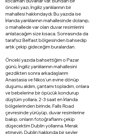
kocaman duvarlar var. Bundan bir 
önceki yazı, İngiliz yanlılarının bir 
mahallesi hakkındaydı. Bu yazıda ise 
İrlanda yanlılarının mahallesinde dolanıp, 
o mahallede var olan duvar resimlerini 
anlatacağım size kısaca. Sonrasında da 
tarafsız Belfast bölgesinden bahsedip 
artık çekip gideceğim buralardan.
Önceki yazıda bahsettiğim o Pazar 
günü, İngiliz yanlılarının mahallesini 
gezdikten sonra arkadaşlarım 
Anastasia ve Nikos'un evine dönüp 
duşumu aldım, çantamı topladım, onlara 
ve bebelerine bir öpücük kondurup 
düştüm yollara. 2-3 saat en İrlanda 
bölgelerinden birinde, Falls Road 
çevresinde yürüyüp, duvar resimlerine 
bakıp, onların fotoğraflarını çekip 
düşecektim Dublin yollarına. Merak 
etmeyin, Dublin hakkında bir şeyler 