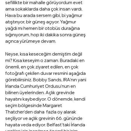
sefillikte bir mahalle görüyordum evet 
ama sokaklarda daha çok insan vardı. 
Hava bu arada sersem gibi, bi yağmur 
atıştırıyor, bir güneş açıyor. Yağmur 
yağdı mı hemen bir otobüs durağına 
sığınıyorum, hop iki dakika sonra güneş 
açınca yürümeye devam.
Neyse, kısa keseceğim demiştim değil 
mi? Kısa keseyim o zaman. Buradaki en 
önemli, en çok ziyaret edilen, en çok 
fotoğrafı çekilen duvar resmini aşağıda 
görebilirsiniz. Bobby Sands, IRA'nın yani 
İrlanda Cumhuriyet Ordusu'nun en 
bilinen üyelerinden. Açlık grevinde 
hayatını kaybediyor. O dönemde, kendi 
seçim bölgesinde Margaret 
Thatcher'den daha  fazla oy alarak 
seçiliyor ve açlık grevinin 66. gününde 
hayata veda ediyor. Belfast'taki İrlanda 