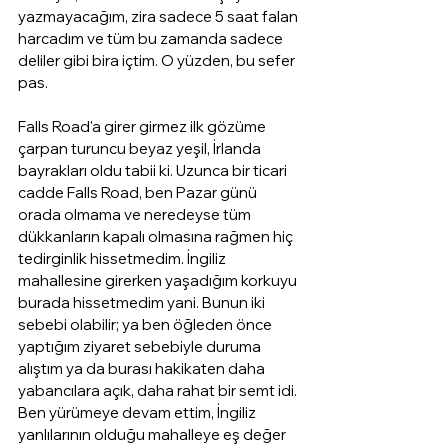
yazmayacağım, zira sadece 5 saat falan 
harcadım ve tüm bu zamanda sadece 
deliler gibi bira içtim. O yüzden, bu sefer 
pas.
Falls Road'a girer girmez ilk gözüme 
çarpan turuncu beyaz yeşil, İrlanda 
bayrakları oldu tabii ki. Uzunca bir ticari 
cadde Falls Road, ben Pazar günü 
orada olmama ve neredeyse tüm 
dükkanların kapalı olmasına rağmen hiç 
tedirginlik hissetmedim. İngiliz 
mahallesine girerken yaşadığım korkuyu 
burada hissetmedim yani. Bunun iki 
sebebi olabilir; ya ben öğleden önce 
yaptığım ziyaret sebebiyle duruma 
alıştım ya da burası hakikaten daha 
yabancılara açık, daha rahat bir semt idi. 
Ben yürümeye devam ettim, İngiliz 
yanlılarının olduğu mahalleye eş değer 