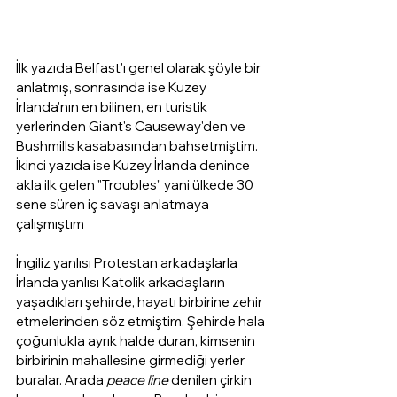
İlk yazıda Belfast'ı genel olarak şöyle bir 
anlatmış, sonrasında ise Kuzey 
İrlanda'nın en bilinen, en turistik 
yerlerinden Giant's Causeway'den ve 
Bushmills kasabasından bahsetmiştim. 
İkinci yazıda ise Kuzey İrlanda denince 
akla ilk gelen "Troubles" yani ülkede 30 
sene süren iç savaşı anlatmaya 
çalışmıştım
İngiliz yanlısı Protestan arkadaşlarla 
İrlanda yanlısı Katolik arkadaşların 
yaşadıkları şehirde, hayatı birbirine zehir 
etmelerinden söz etmiştim. Şehirde hala 
çoğunlukla ayrık halde duran, kimsenin 
birbirinin mahallesine girmediği yerler 
buralar. Arada 
peace line
 denilen çirkin 