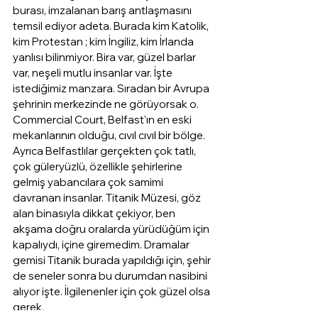
burası, imzalanan barış antlaşmasını 
temsil ediyor adeta. Burada kim Katolik, 
kim Protestan ; kim İngiliz, kim İrlanda 
yanlısı bilinmiyor. Bira var, güzel barlar 
var, neşeli mutlu insanlar var. İşte 
istediğimiz manzara. Sıradan bir Avrupa 
şehrinin merkezinde ne görüyorsak o. 
Commercial Court, Belfast'ın en eski 
mekanlarının olduğu, cıvıl cıvıl bir bölge. 
Ayrıca Belfastlılar gerçekten çok tatlı, 
çok güleryüzlü, özellikle şehirlerine 
gelmiş yabancılara çok samimi 
davranan insanlar. Titanik Müzesi, göz 
alan binasıyla dikkat çekiyor, ben 
akşama doğru oralarda yürüdüğüm için 
kapalıydı, içine giremedim. Dramalar 
gemisi Titanik burada yapıldığı için, şehir 
de seneler sonra bu durumdan nasibini 
alıyor işte. İlgilenenler için çok güzel olsa 
gerek.