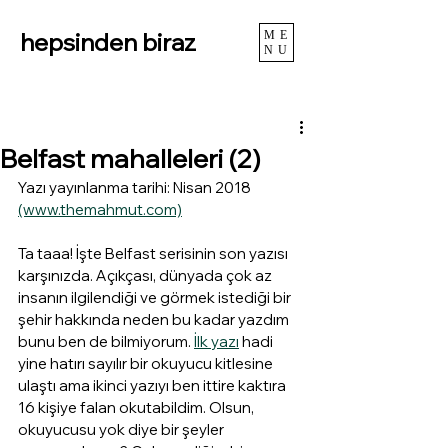
hepsinden biraz
ME
NU
Belfast mahalleleri (2)
Yazı yayınlanma tarihi: Nisan 2018 
(www.themahmut.com)
Ta taaa! İşte Belfast serisinin son yazısı 
karşınızda. Açıkçası, dünyada çok az 
insanın ilgilendiği ve görmek istediği bir 
şehir hakkında neden bu kadar yazdım 
bunu ben de bilmiyorum. 
İlk yazı
 hadi 
yine hatırı sayılır bir okuyucu kitlesine 
ulaştı ama ikinci yazıyı ben ittire kaktıra 
16 kişiye falan okutabildim. Olsun, 
okuyucusu yok diye bir şeyler 