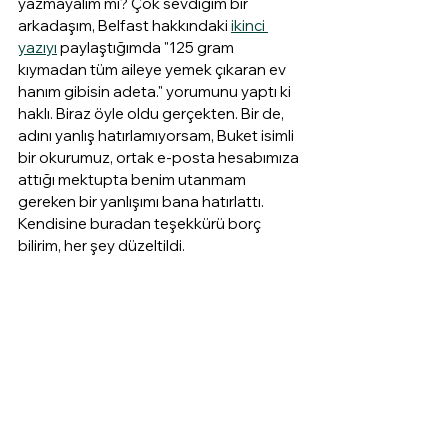
yazmayalım mı? Çok sevdiğim bir 
arkadaşım, Belfast hakkındaki 
ikinci 
yazıyı
 paylaştığımda "125 gram 
kıymadan tüm aileye yemek çıkaran ev 
hanım gibisin adeta." yorumunu yaptı ki 
haklı. Biraz öyle oldu gerçekten. Bir de, 
adını yanlış hatırlamıyorsam, Buket isimli 
bir okurumuz, ortak e-posta hesabımıza 
attığı mektupta benim utanmam 
gereken bir yanlışımı bana hatırlattı. 
Kendisine buradan teşekkürü borç 
bilirim, her şey düzeltildi.