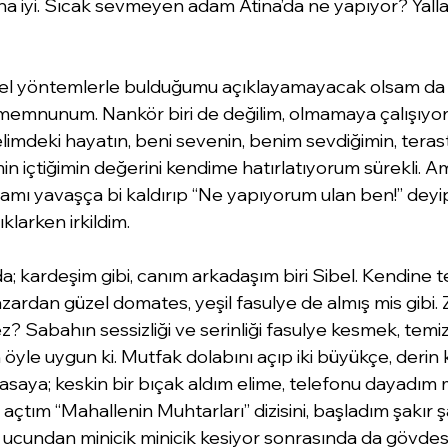
a iyi. Sıcak sevmeyen adam Atina’da ne yapıyor? Yall
sel yöntemlerle bulduğumu açıklayamayacak olsam da
memnunum. Nankör biri de değilim, olmamaya çalışıyo
limdeki hayatın, beni sevenin, benim sevdiğimin, ter
n içtiğimin değerini kendime hatırlatıyorum sürekli. Am
afamı yavaşça bi kaldırıp “Ne yapıyorum ulan ben!” deyip
klarken irkildim.
da; kardeşim gibi, canım arkadaşım biri Sibel. Kendine t
zardan güzel domates, yeşil fasulye de almış mis gibi. 
? Sabahın sessizliği ve serinliği fasulye kesmek, temi
in öyle uygun ki. Mutfak dolabını açıp iki büyükçe, derin 
saya; keskin bir bıçak aldım elime, telefonu dayadım 
çtım “Mahallenin Muhtarları” dizisini, başladım şakır şa
rı ucundan minicik minicik kesiyor sonrasında da gövdes