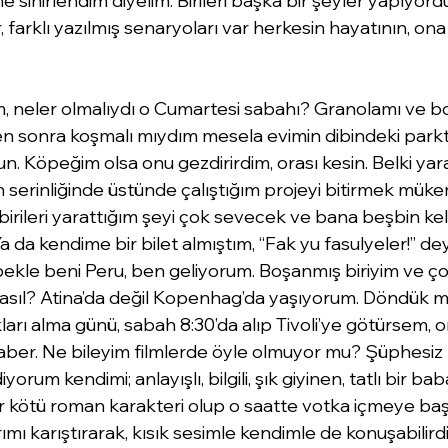
e sinirlendim diyelim. Birileri başka bir şeyler yapıyord
, farklı yazılmış senaryoları var herkesin hayatının, ona
, neler olmalıydı o Cumartesi sabahı? Granolamı ve bol
 sonra koşmalı mıydım mesela evimin dibindeki parkt
 Köpeğim olsa onu gezdirirdim, orası kesin. Belki yara
h serinliğinde üstünde çalıştığım projeyi bitirmek müke
e birileri yarattığım şeyi çok sevecek ve bana beşbin kel
 da kendime bir bilet almıştım, “Fak yu fasulyeler!” dey
ekle beni Peru, ben geliyorum. Boşanmış biriyim ve ço
asıl? Atina’da değil Kopenhag’da yaşıyorum. Döndük mi
rı alma günü, sabah 8:30’da alıp Tivoli’ye götürsem, o
ber. Ne bileyim filmlerde öyle olmuyor mu? Şüphesiz k
rum kendimi; anlayışlı, bilgili, şık giyinen, tatlı bir ba
bir kötü roman karakteri olup o saatte votka içmeye baş
rımı karıştırarak, kısık sesimle kendimle de konuşabilir