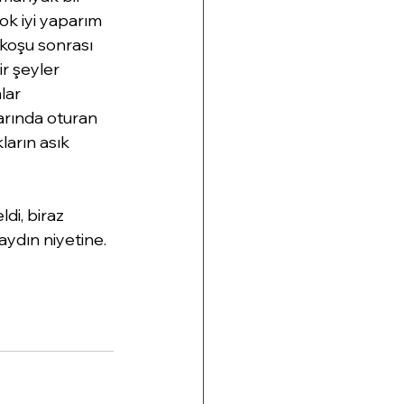
ok iyi yaparım 
koşu sonrası 
r şeyler 
lar 
arında oturan 
arın asık 
di, biraz 
aydın niyetine.