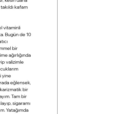
ur, kesin daha 
 takıldı kafam 
 vitaminli 
a. Bugün de 10 
tıcı 
mmel bir 
ime ağırlığında 
ip valizimle 
cuklarım 
 yine 
rada eğlensek, 
arizmatik bir 
bayım. Tam bir 
layıp, sigaramı 
dim. Yatağımda 