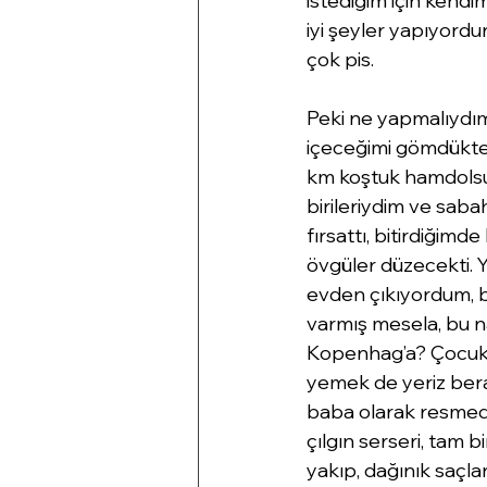
istediğim için kendim
iyi şeyler yapıyordur
çok pis.
Peki ne yapmalıydım
içeceğimi gömdükten
km koştuk hamdolsun.
birileriydim ve saba
fırsattı, bitirdiğimd
övgüler düzecekti. Ya
evden çıkıyordum, b
varmış mesela, bu n
Kopenhag’a? Çocukla
yemek de yeriz bera
baba olarak resmediyo
çılgın serseri, tam 
yakıp, dağınık saçla