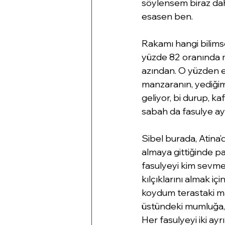
söylensem biraz dah
esasen ben.
Rakamı hangi bilim
yüzde 82 oranında 
azından. O yüzden e
manzaranın, yediğimi
geliyor, bi durup, k
sabah da fasulye ayı
Sibel burada, Atina’
almaya gittiğinde pa
fasulyeyi kim sevmez
kılçıklarını almak iç
koydum terastaki ma
üstündeki mumluğa, a
Her fasulyeyi iki ay