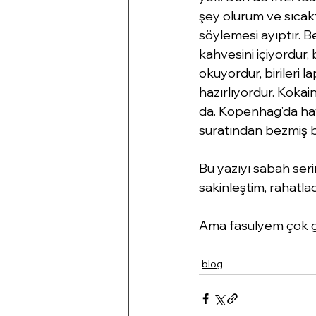
şey olurum ve sıcakt
söylemesi ayıptır. B
kahvesini içiyordur,
okuyordur, birileri 
hazırlıyordur. Koka
da. Kopenhag’da hava
suratından bezmiş bir
Bu yazıyı sabah seri
sakinleştim, rahatla
Ama fasulyem çok g
blog