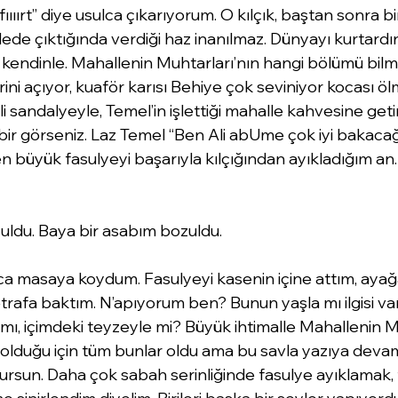
ıfıııırt” diye usulca çıkarıyorum. O kılçık, baştan sonra bi
ede çıktığında verdiği haz inanılmaz. Dünyayı kurtardın
kendinle. Mahallenin Muhtarları’nın hangi bölümü bilmi
ni açıyor, kuaför karısı Behiye çok seviniyor kocası ölme
li sandalyeyle, Temel’in işlettiği mahalle kahvesine getir
 bir görseniz. Laz Temel “Ben Ali abUme çok iyi bakaca
en büyük fasulyeyi başarıyla kılçığından ayıkladığım 
uldu. Baya bir asabım bozuldu.
ca masaya koydum. Fasulyeyi kasenin içine attım, ayağa
rafa baktım. N’apıyorum ben? Bunun yaşla mı ilgisi var, i
 mı, içimdeki teyzeyle mi? Büyük ihtimalle Mahallenin M
zi olduğu için tüm bunlar oldu ama bu savla yazıya dev
rsun. Daha çok sabah serinliğinde fasulye ayıklamak,