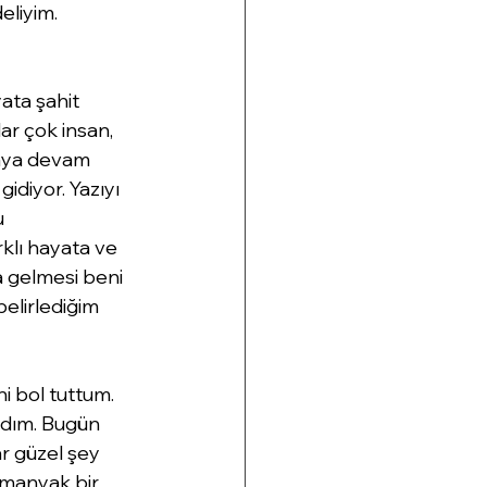
liyim. 
ata şahit 
ar çok insan, 
maya devam 
diyor. Yazıyı 
 
klı hayata ve 
 gelmesi beni 
elirlediğim 
i bol tuttum. 
rdım. Bugün 
r güzel şey 
 manyak bir 