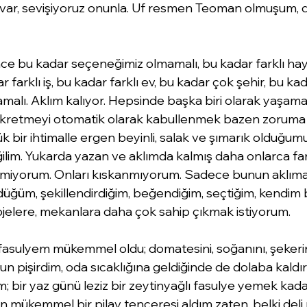
 var, sevişiyoruz onunla. Uf resmen Teoman olmuşum, de
nce bu kadar seçeneğimiz olmamalı, bu kadar farklı hay
 farklı iş, bu kadar farklı ev, bu kadar çok şehir, bu kad
malı. Aklım kalıyor. Hepsinde başka biri olarak yaşa
kretmeyi otomatik olarak kabullenmek bazen zoruma gi
bir ihtimalle ergen beyinli, salak ve şımarık olduğumu
ilim. Yukarda yazan ve aklımda kalmış daha onlarca far
miyorum. Onları kıskanmıyorum. Sadece bunun aklıma
üğüm, şekillendirdiğim, beğendiğim, seçtiğim, kendim b
objelere, mekanlara daha çok sahip çıkmak istiyorum.
 fasulyem mükemmel oldu; domatesini, soğanını, şekerin
un pişirdim, oda sıcaklığına geldiğinde de dolaba kaldı
m; bir yaz günü leziz bir zeytinyağlı fasulye yemek kada
n mükemmel bir pilav tenceresi aldım zaten, belki deli