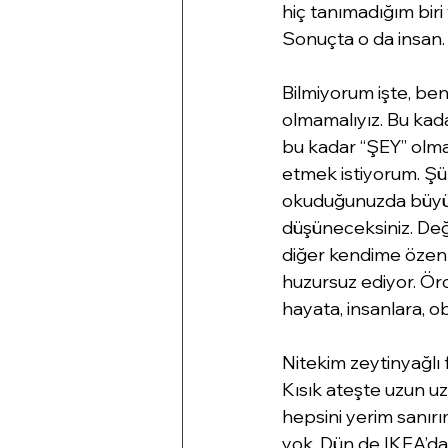
hiç tanımadığım biri
Sonuçta o da insan.
Bilmiyorum işte, be
olmamalıyız. Bu kadar
bu kadar “ŞEY” olma
etmek istiyorum. Şü
okuduğunuzda büyük 
düşüneceksiniz. Değ
diğer kendime özen
huzursuz ediyor. Örd
hayata, insanlara, 
Nitekim zeytinyağlı
Kısık ateşte uzun uz
hepsini yerim sanırı
yok. Dün de IKEA’da