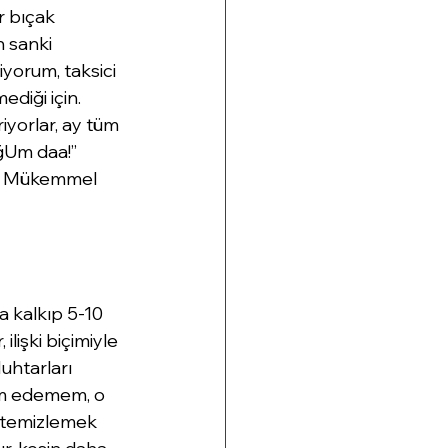
r bıçak 
 sanki 
yorum, taksici 
diği için. 
iyorlar, ay tüm 
ğUm daa!” 
an. Mükemmel 
 kalkıp 5-10 
lişki biçimiyle 
uhtarları 
am edemem, o 
 temizlemek 