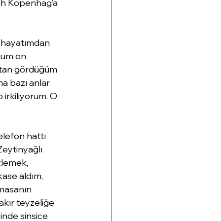
ah Kopenhag’a 
 hayatımdan 
rum en 
astan gördüğüm 
a bazı anlar 
 irkiliyorum. O 
elefon hattı 
Zeytinyağlı 
zlemek, 
kase aldım, 
masanın 
kır teyzeliğe. 
inde sinsice 