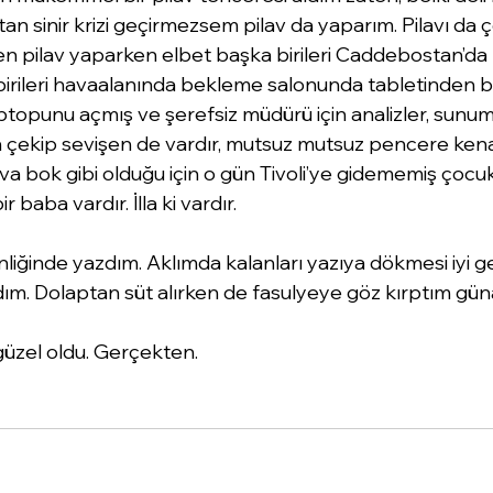
an sinir krizi geçirmezsem pilav da yaparım. Pilavı da ç
en pilav yaparken elbet başka birileri Caddebostan’da 
 birileri havaalanında bekleme salonunda tabletinden bi
laptopunu açmış ve şerefsiz müdürü için analizler, sunum
in çekip sevişen de vardır, mutsuz mutsuz pencere ken
 bok gibi olduğu için o gün Tivoli’ye gidememiş çocukl
 baba vardır. İlla ki vardır.
nliğinde yazdım. Aklımda kalanları yazıya dökmesi iyi gel
dım. Dolaptan süt alırken de fasulyeye göz kırptım gün
üzel oldu. Gerçekten.