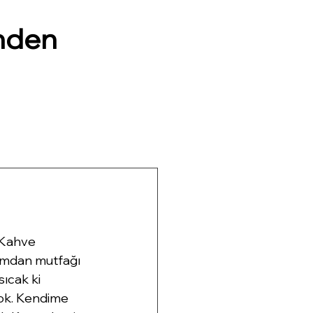
nden
 Kahve 
şamdan mutfağı 
sıcak ki 
yok. Kendime 