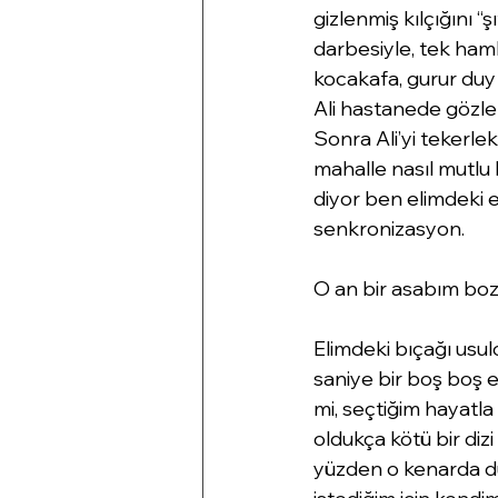
gizlenmiş kılçığını “ş
darbesiyle, tek haml
kocakafa, gurur duy 
Ali hastanede gözleri
Sonra Ali’yi tekerlek
mahalle nasıl mutlu
diyor ben elimdeki 
senkronizasyon.
O an bir asabım boz
Elimdeki bıçağı usul
saniye bir boş boş et
mi, seçtiğim hayatla
oldukça kötü bir di
yüzden o kenarda du