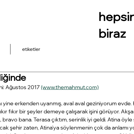
hepsi
biraz
etiketler
liğinde
hi: Ağustos 2017 
(www.themahmut.com)
ı yine erkenden uyanmış, aval aval geziniyorum evde.
kır fıkır bir şeyler demeye çalışarak işini görüyor. Ak
bravo bana. Terasa çıktım, serinlik iyi geldi. Atina öyle 
ıcak şehir zaten, Atina’ya söylenmenin çok da anlamı 