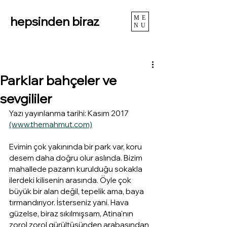
hepsinden biraz
ME
NU
Parklar bahçeler ve
sevgililer
Yazı yayınlanma tarihi: Kasım 2017 
(www.themahmut.com)
Evimin çok yakınında bir park var, koru 
desem daha doğru olur aslında. Bizim 
mahallede pazarın kurulduğu sokakla 
ilerdeki kilisenin arasında. Öyle çok 
büyük bir alan değil, tepelik ama, baya 
tırmandırıyor. İsterseniz yani. Hava 
güzelse, biraz sıkılmışsam, Atina'nın 
zorol zorol gürültüsünden arabasından 