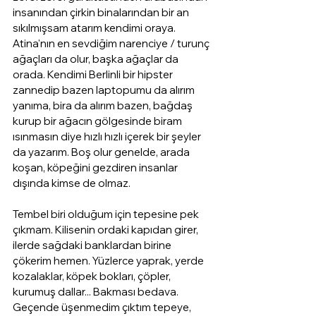
insanından çirkin binalarından bir an 
sıkılmışsam atarım kendimi oraya. 
Atina'nın en sevdiğim narenciye / turunç 
ağaçları da olur, başka ağaçlar da 
orada. Kendimi Berlinli bir hipster 
zannedip bazen laptopumu da alırım 
yanıma, bira da alırım bazen, bağdaş 
kurup bir ağacın gölgesinde biram 
ısınmasın diye hızlı hızlı içerek bir şeyler 
da yazarım. Boş olur genelde, arada 
koşan, köpeğini gezdiren insanlar 
dışında kimse de olmaz.
Tembel biri olduğum için tepesine pek 
çıkmam. Kilisenin ordaki kapıdan girer, 
ilerde sağdaki banklardan birine 
çökerim hemen. Yüzlerce yaprak, yerde 
kozalaklar, köpek bokları, çöpler, 
kurumuş dallar... Bakması bedava. 
Geçende üşenmedim çıktım tepeye, 