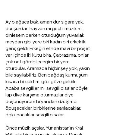
Ay o ağaca bak, aman dur sigara yak, 
dur şurdan hayvan mı geçti, müzik mi 
dinlesem derken oturduğum yuvarlak 
meydan gibi yere biri kadın biri erkek iki 
genç geldi. Erkeğin elinde mavi bir poşet 
var, içinde iki kutu bira. Çaprazıma, onları 
çok net görebileceğim bir yere 
oturdular. Aramızda hiçbir şey yok, yakın 
bile sayılabiliriz. Ben bağdaş kurmuşum, 
kısaca bi baktım, göz göze geldik. 
Acaba sevgililer mi, sevgili olsalar böyle 
lap diye karşıma oturmazlar diye 
düşünüyorum bi yandan da. Şimdi 
öpüşecekler, birbirlerine sarılacaklar, 
dokunacaklar sevgili olsalar.
Önce müzik açtılar, Yunanistan'ın Kral 
FM'i gibi bir şey gelsin aklınıza. Düşük 