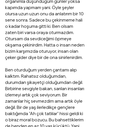
organımla düşündüğüm günler yoksa 
kapımda yapmam yani. Öyle şeyler 
olursa uzun uzun onu da anlatırım bir 10 
sene sonra. Sadece bu çekinmeme hali 
o kadar hoşuma gitti ki. Ben olsam 
zaten biri varsa oraya oturmazdım. 
Otursam da sevdiceğimi öpmeye 
okşama çekinirdim. Hatta o insan neden 
bizim karşımızda oturuyor, insan olan 
çeker gider diye bir de ona sinirlenirdim.
Ben oturduğum yerden çantamı alıp 
kalktım. Rahatsız olduğumdan, 
durumdan şikayetçi olduğumdan değil. 
Birbirine sevgiyle bakan, sarılan insanları 
izlemeyi artık çok seviyorum. Bir 
zamanlar hiç sevmezdim ama artık öyle 
değil. Bir de yaş ilerledikçe gençlere 
baktığımda "Ah çok tatlılar" hissi geldi ki 
o biraz moral bozucu. Bu bahsettiklerim 
de benden en az 10 yaş küçüktü. Yani 