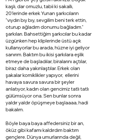
kaşlı, dar omuzlu, tabii ki sakallı, 
20'lerinde erkek Yunan şarkıcıların 
"vıydırı bıy bıy, sevgilim beni terk ettin, 
oturup ağladım donumu bağladım." 
şarkıları. Bahsettiğim şarkıcılar bu kadar 
üzgünken hep kliplerinde üstü açık 
kullanıyorlar bu arada, hüzne iyi geliyor 
sanırım. Baktım bu ikisi şarkılara eşlik 
etmeye de başladılar, biralarını açtılar, 
biraz daha yakınlaştılar. Erkek olan 
şakalar komiklikler yapıyor,  ellerini 
havaya savura savura bir şeyler 
anlatıyor, kadın olan gencimiz tatlı tatlı 
gülümsüyor ona. Sen bunlar sonra 
yaldır yaldır öpüşmeye başlaaaa, hadi 
bakalım.
Böyle baya baya affedersiniz bir an, 
öküz gibi kafamı kaldırdım baktım 
gençlere. Dünya umurlarında değil, 