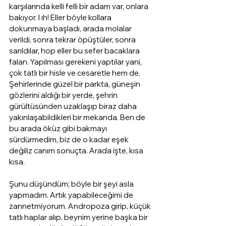
karşılarında kelli felli bir adam var, onlara 
bakıyor. I ıh! Eller böyle kollara 
dokunmaya başladı, arada molalar 
verildi, sonra tekrar öpüştüler, sonra 
sarıldılar, hop eller bu sefer bacaklara 
falan. Yapılması gerekeni yaptılar yani, 
çok tatlı bir hisle ve cesaretle hem de. 
Şehirlerinde güzel bir parkta, güneşin 
gözlerini aldığı bir yerde, şehrin 
gürültüsünden uzaklaşıp biraz daha 
yakınlaşabildikleri bir mekanda. Ben de 
bu arada öküz gibi bakmayı 
sürdürmedim, biz de o kadar eşek 
değiliz canım sonuçta. Arada işte, kısa 
kısa.
Şunu düşündüm; böyle bir şeyi asla 
yapmadım. Artık yapabileceğimi de 
zannetmiyorum. Andropoza girip, küçük 
tatlı haplar alıp, beynim yerine başka bir 