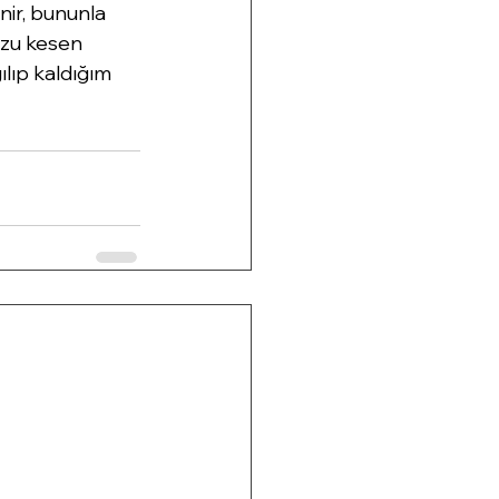
nir, bununla 
uzu kesen 
ılıp kaldığım 