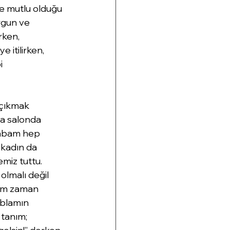
ve mutlu olduğu 
rgun ve 
ken, 
 itilirken, 
i 
 çıkmak 
a salonda 
 babam hep 
 kadın da 
miz tuttu. 
olmalı değil 
ğim zaman 
blamın 
tanım; 