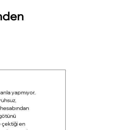
nden
anla yapmıyor, 
ruhsuz, 
ş hesabından 
 götünü 
 çektiği en 