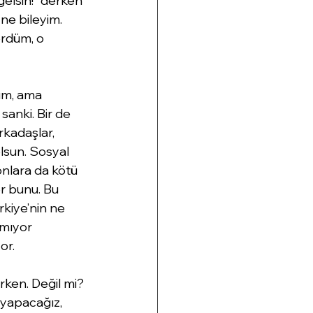
elsin!” derken 
e bileyim. 
rdüm, o 
um, ama 
sanki. Bir de 
kadaşlar, 
lsun. Sosyal 
nlara da kötü 
r bunu. Bu 
kiye’nin ne 
ımıyor 
or.
rken. Değil mi? 
yapacağız, 