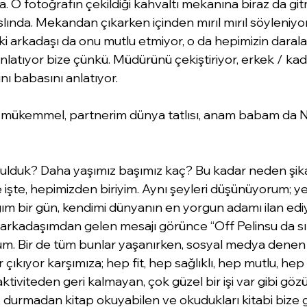
a. O fotoğrafın çekildiği kahvaltı mekanına biraz da g
aslında. Mekandan çıkarken içinden mırıl mırıl söyleniyor
i arkadaşı da onu mutlu etmiyor, o da hepimizin darala
latıyor bize çünkü. Müdürünü çekiştiriyor, erkek / kad
nı babasını anlatıyor. 
ükemmel, partnerim dünya tatlısı, anam babam da No
ulduk? Daha yaşımız başımız kaç? Bu kadar neden şik
şte, hepimizden biriyim. Aynı şeyleri düşünüyorum; yer
m bir gün, kendimi dünyanın en yorgun adamı ilan ediyo
 arkadaşımdan gelen mesajı görünce “Off Pelinsu da sık
rum. Bir de tüm bunlar yaşanırken, sosyal medya den
r çıkıyor karşımıza; hep fit, hep sağlıklı, hep mutlu, he
 aktiviteden geri kalmayan, çok güzel bir işi var gibi gö
n, durmadan kitap okuyabilen ve okudukları kitabi bize