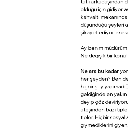
tatlı arkadaşından d
olduğu için gidiyor 
kahvaltı mekanındak
düşündüğü şeyleri an
şikayet ediyor, anası
Ay benim müdürüm m
Ne değişik bir konu!
Ne ara bu kadar yor
her şeyden? Ben de i
hiçbir şey yapmadığı
geldiğinde en yakın
deyip göz deviriyo
ateşinden bazı tiple
tipler. Hiçbir sosyal
giymediklerini giye