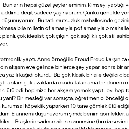
.  Bunların hepsi güzel şeyler eminim. Kimseyi yaptığı 
 haddime değil, sadece şaşırıyorum. Çünkü genelde yo
üşünüyorum.  Bu tatlı mutsuzluk mahallesinde gezinir
masa bile milletin oflamasıyla poflamasıyla o mahalleye
planlı, çok idealist, çok çılgın, çok sağlıklı, çok stil sahib
yor.
menlik yaptı. Anne örneği ile Freud Freud karşınıza
ın akşam eve gelince binlerce şey yapar, sonra bir ar
rca yazılı kağıdı okurdu. Biz çok klasik bir aile değildik;
ıştı, ablam çok uzaklarda okudu falan ama bir dönem o
ni ütüledi, hepimize her akşam yemek yaptı, evi hep te
u yani? Bir mesleği var sonuçta, öğretmen o, önceliği o 
a kurumsal köpeklik yaparken 10 tane gömlek ütüledi
rdum. E annemi düşünüyorum şimdi; benim gömlekler, a
ler…Bu işlerin sadece ailenin annesine (bu da sevimli 