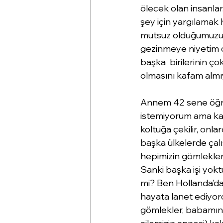
ölecek olan insanlar
şey için yargılamak
mutsuz olduğumuzu d
gezinmeye niyetim ol
başka  birilerinin çok 
olmasını kafam almı
Annem 42 sene öğret
istemiyorum ama kad
koltuğa çekilir, onla
başka ülkelerde çal
hepimizin gömlekleri
Sanki başka işi yokt
mi? Ben Hollanda’d
hayata lanet ediyo
gömlekler, babamınki