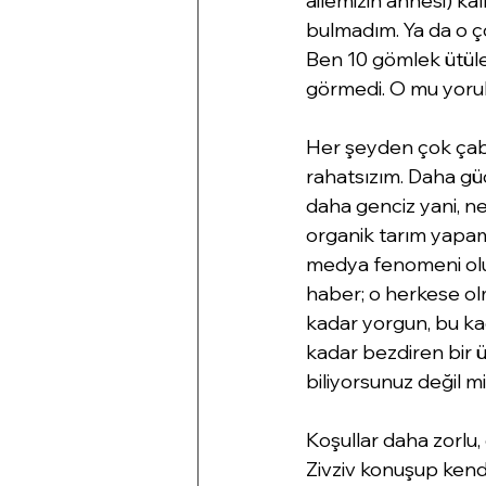
ailemizin annesi) ka
bulmadım. Ya da o ç
Ben 10 gömlek ütüle
görmedi. O mu yoru
Her şeyden çok çabu
rahatsızım. Daha güçl
daha genciz yani, ne
organik tarım yapam
medya fenomeni olup
haber; o herkese olm
kadar yorgun, bu ka
kadar bezdiren bir ü
biliyorsunuz değil mi
Koşullar daha zorlu,
Zivziv konuşup kend