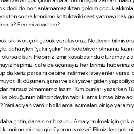
lması zaten çok çirkin ama annemi hiçbir zaman “nalet g
ok dedi de ben anlamamazlıktan geldim çocuk aklımla n
dikten sonra kendime koltukta iki saat yatmayı hak gö
lmadı? Ben mi abarttım?
k sıkılıyor, çok çabuk yoruluyoruz. Nedenini bilmiyor
ü, daha işleri “şakır şakır” halledebiliyor olmamız lazım 
 olursa olsun. Hepimiz İzmir kasabasında oturamayız ar
ayız hepimiz, cafe de açamayız her birimiz haberiniz o
 da keriz parasını cebine indirmek isteyenler varsa, o
uyor. İlk düşünen, şansı ve aklı yaver giden yapabiliyo
dar mutsuz olmamamız lazım. Tüm bunları yazarken Tür
lke olduğunun bilincindeyim tabii ki ama kimse bize ac
? Yani acıyan vardır belki ama, acımaları bir işe yaramıy
 daha çetin, daha sinir bozucu. Ama yorulmak için çok e
i kendime mi esip gürlüyorum yoksa? Elimizden geleni 