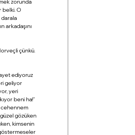
itmek zorunda 
 belki. O 
 darala 
ın arkadaşını 
rveçli çünkü. 
ayet ediyoruz 
i geliyor 
r, yeri 
ıyor beni ha!” 
en cehennem 
p güzel gözüken 
züken, kimsenin 
 göstermeseler 